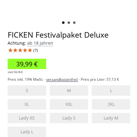
FICKEN Festivalpaket Deluxe
Achtung:
ab 18 Jahren
★★★★★
(7)
39,99 €
statt
59,18 €
Preis inkl. 19% MwSt. ·
versandkostenfrei!
· Preis pro Liter:
57,13 €
S
M
L
XL
XXL
3XL
Lady XS
Lady S
Lady M
Lady L