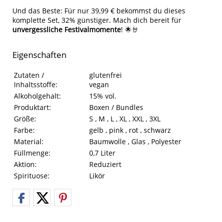
Und das Beste: Für nur 39,99 € bekommst du dieses
komplette Set, 32% günstiger. Mach dich bereit für
unvergessliche Festivalmomente
! 🌟🤘
Eigenschaften
Eigenschaften des Produkts
Eigenschaft
Wert
Zutaten /
glutenfrei
Inhaltsstoffe:
vegan
Alkoholgehalt:
15% vol.
Produktart:
Boxen / Bundles
Größe:
S , M , L , XL , XXL , 3XL
Farbe:
gelb , pink , rot , schwarz
Material:
Baumwolle , Glas , Polyester
Füllmenge:
0,7 Liter
Aktion:
Reduziert
Spirituose:
Likör