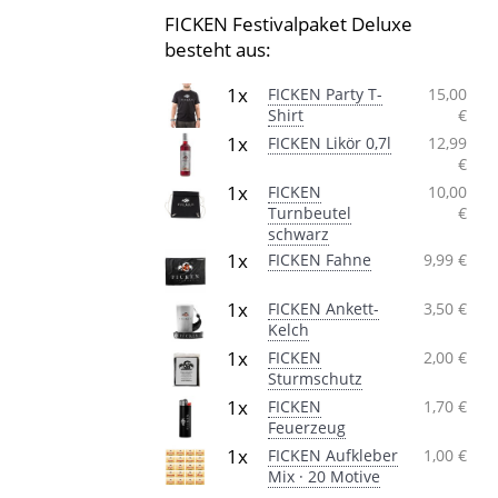
FICKEN Festivalpaket Deluxe
besteht aus:
1x
FICKEN Party T-
15,00
Shirt
€
1x
FICKEN Likör 0,7l
12,99
€
1x
FICKEN
10,00
Turnbeutel
€
schwarz
1x
FICKEN Fahne
9,99 €
1x
FICKEN Ankett-
3,50 €
Kelch
1x
FICKEN
2,00 €
Sturmschutz
1x
FICKEN
1,70 €
Feuerzeug
1x
FICKEN Aufkleber
1,00 €
Mix · 20 Motive