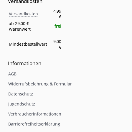
Versandkosten
Versandkosten
Eigenschaft
Wert
4,99
Versandkosten
€
ab 29,00 €
frei
Warenwert
9,00
Mindestbestellwert
€
Informationen
AGB
Widerrufsbelehrung & Formular
Datenschutz
Jugendschutz
Verbraucherinformationen
Barrierefreiheitserklärung