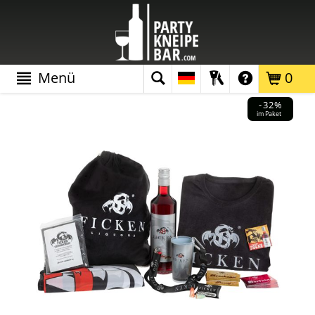
Menü
0
-32%
im Paket