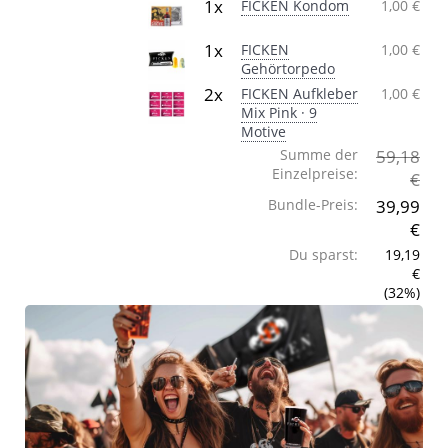
1x
FICKEN Kondom
1,00 €
1x
FICKEN
1,00 €
Gehörtorpedo
2x
FICKEN Aufkleber
1,00 €
Mix Pink · 9
Motive
Summe der
59,18
Einzelpreise:
€
Bundle-Preis:
39,99
€
Du sparst:
19,19
€
(32%)