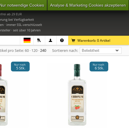
Nur notwendige Cookies
Analyse & Marketing Cookies akzeptieren
0
Mo-Do 9-16 Uhr, Fr 9-15 Uhr
frei ab 29 EUR
erung bei Verfügbarkeit
en · immer SSL-verschlüsselt
steller · seit über 10 Jahren
Warenkorb:
0
Artikel
tikel pro Seite:
60
·
120
·
240
Sortieren nach:
Nur noch
Nur noch
5 Stk.
6 Stk.