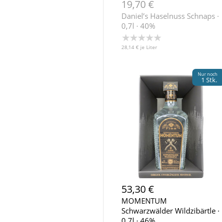
19,70 €
Daniel’s Haselnuss Schnaps ·
0,7l · 40%
★★★★★
28,14 € je Liter
Nur noch
1 Stk.
53,30 €
MOMENTUM
Schwarzwälder Wildzibärtle ·
0,7l · 46%