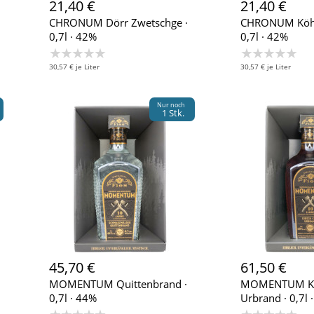
21,40 €
21,40 €
CHRONUM Dörr Zwetschge ·
CHRONUM Köhle
0,7l · 42%
0,7l · 42%
★★★★★
★★★★★
30,57 € je Liter
30,57 € je Liter
Nur noch
1 Stk.
45,70 €
61,50 €
MOMENTUM Quittenbrand ·
MOMENTUM Ki
0,7l · 44%
Urbrand · 0,7l 