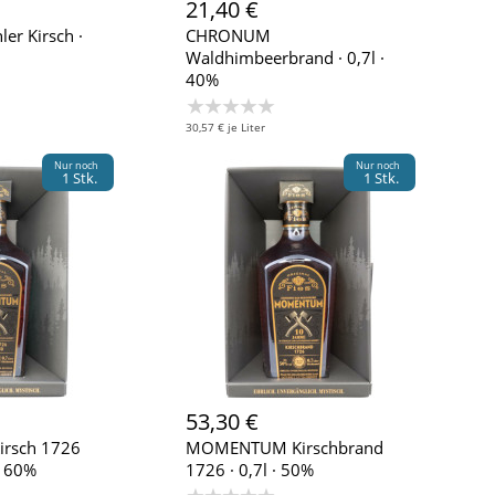
21,40 €
r Kirsch ·
CHRONUM
Waldhimbeerbrand · 0,7l ·
40%
★★★★★
30,57 € je Liter
Nur noch
Nur noch
1 Stk.
1 Stk.
53,30 €
rsch 1726
MOMENTUM Kirschbrand
· 60%
1726 · 0,7l · 50%