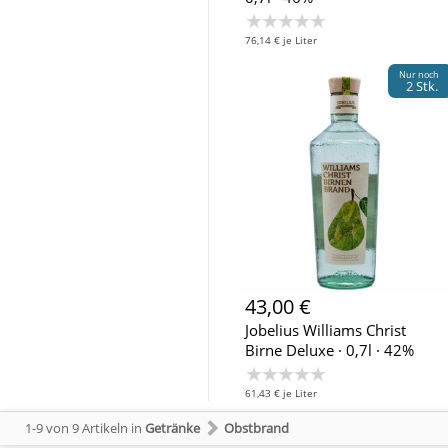
★★★★★
76,14 € je Liter
Nur noch
2 Stk.
43,00 €
Jobelius Williams Christ
Birne Deluxe · 0,7l · 42%
★★★★★
61,43 € je Liter
1-9 von 9 Artikeln
in
Getränke
Obstbrand