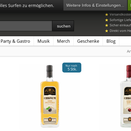
olles Surfen zu ermöglichen.
Weitere Infos & Einstellungen...
07392 96649-
Versandkosten
Sofortige Lief
Sicher einkauf
Direkt vom Her
Party & Gastro
Musik
Merch
Geschenke
Blog
Ar
Nur noch
5 Stk.