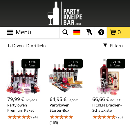
Menü
0
Filtern
1-12 von 12 Artikeln
Farbe
-37%
-31%
-20%
im Paket
im Paket
im Paket
Material
79,99 €
64,95 €
66,66 €
126,82 €
93,58 €
82,97 €
Glas
(7)
Kunststoff
(3)
Partylöwen
Partylöwen
FICKEN Drachen-
Premium Paket
Starter-Box
Schatzkiste
Papier
(5)
Karton / Pappe
(7)
★★★★★
★★★★★
★★★★★
(24)
(28)
(165)
Marke