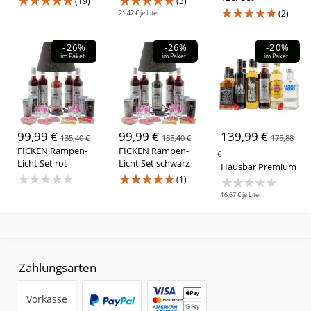
★★★★★
★★★★★
(19)
(3)
★★★★★
Spirituose
(2)
21,42 € je Liter
Likör
(4)
-26%
-26%
-20%
im Paket
im Paket
im Paket
Preis
0,00 € - 9,99 €
(4)
25,00 € - 49,99 €
(2)
50,00 € - 74,99 €
(2)
75,00 € - 99,99 €
(3)
125,00 € - 149,99 €
(1)
99,99 €
99,99 €
139,99 €
135,40 €
135,40 €
175,88
FICKEN Rampen-
FICKEN Rampen-
€
Licht Set rot
Licht Set schwarz
Hausbar Premium
★★★★★
★★★★★
★★★★★
(1)
16,67 € je Liter
Zahlungsarten
Vorkasse