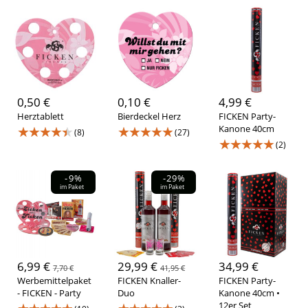
KUSCHELN
(1)
Stinkefingereinhorn
(1)
FICKEN
(12)
Füllmenge
3 Liter
(1)
0,7 Liter
(5)
0,50 €
0,10 €
4,99 €
Produktart
Herztablett
Bierdeckel Herz
FICKEN Party-
★★★★★
★★★★★
Kanone 40cm
Gastrobedarf
(1)
Boxen / Bundles
(8)
(8)
(27)
★★★★★
(2)
Gläser / Becher
(2)
Merchandise
(4)
Spirituosen & Wein
(4)
Werbemittel
(6)
-9%
-29%
Aufkleber
(2)
im Paket
im Paket
Aktion
Reduziert
(6)
6,99 €
29,99 €
34,99 €
Eichung
7,70 €
41,95 €
Werbemittelpaket
FICKEN Knaller-
FICKEN Party-
0,2 Liter
(2)
- FICKEN - Party
Duo
Kanone 40cm •
12er Set