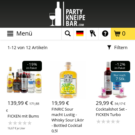
Menü
0
Filtern
1-12 von 12 Artikeln
Farbe
-19%
-12%
im Paket
im Paket
Nur noch
7 Stk.
Material
139,99 €
19,99 €
29,99 €
171,88
34,17 €
Glas
(12)
Kunststoff
(3)
FINRIC Sour
Cocktailshot Set -
€
macht Lustig -
FICKEN Turbo
FICKEN mit Bums
Metall
(1)
Karton / Pappe
(4)
Whisky Sour Likör
★★★★★
★★★★★
- Bottled Cocktail
16,67 € je Liter
Marke
0,5l