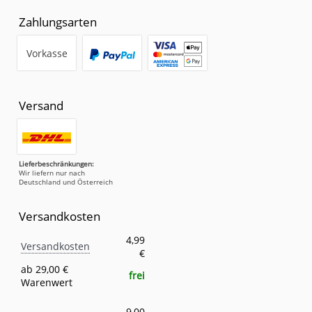
Zahlungsarten
Vorkasse
Versand
Lieferbeschränkungen:
Wir liefern nur nach
Deutschland und Österreich
Versandkosten
Versandkosten
Eigenschaft
Wert
4,99
Versandkosten
€
ab 29,00 €
frei
Warenwert
9,00