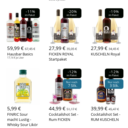
FINRIC
(2)
KUSCHELN
(6)
-11%
-20%
-19%
Stinkefingereinhorn
(2)
Baron Bonzenbräu
(2)
im Paket
im Paket
im Paket
FICKEN
(6)
Füllmenge
0,1 Liter
(1)
0,75 Liter
(2)
59,99 €
27,99 €
27,99 €
1 Liter
(1)
0,7 Liter
(9)
67,45 €
35,05 €
34,45 €
Hausbar Basics
FICKEN ROYAL
KUSCHELN Royal
0,5 Liter
(1)
17,14 € je Liter
Startpaket
Produktart
-12%
-12%
im Paket
im Paket
Boxen / Bundles
(10)
Spirituosen & Wein
(8)
Nur noch
Nur noch
7 Stk.
3 Stk.
Aktion
Reduziert
(10)
5,99 €
44,99 €
39,99 €
51,17 €
45,47 €
Eichung
FINRIC Sour
Cocktailshot Set -
Cocktailshot Set -
macht Lustig -
Rum FICKEN
RUM KUSCHELN
2cl
(2)
0,2 Liter
(3)
Whisky Sour Likör