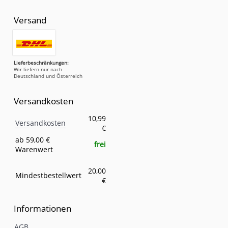
Versand
Lieferbeschränkungen:
Wir liefern nur nach
Deutschland und Österreich
Versandkosten
Versandkosten
Eigenschaft
Wert
10,99
Versandkosten
€
ab 59,00 €
frei
Warenwert
20,00
Mindestbestellwert
€
Informationen
AGB