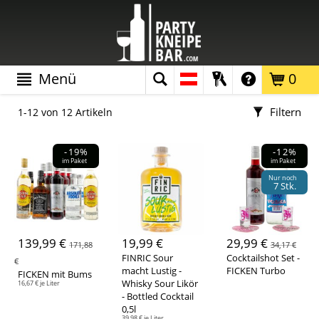
Menü
0
Filtern
1-12 von 12 Artikeln
Farbe
-19%
-12%
im Paket
im Paket
Nur noch
7 Stk.
Material
139,99 €
19,99 €
29,99 €
171,88
34,17 €
Glas
(12)
Kunststoff
(3)
FINRIC Sour
Cocktailshot Set -
€
macht Lustig -
FICKEN Turbo
FICKEN mit Bums
Metall
(1)
Karton / Pappe
(4)
Whisky Sour Likör
16,67 € je Liter
- Bottled Cocktail
Marke
0,5l
39,98 € je Liter