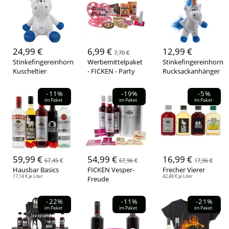
25,00 € - 49,99 €
(19)
50,00 € - 74,99 €
(7)
75,00 € - 99,99 €
(3)
199975,00 € - 199999,99 €
(1)
24,99 €
6,99 €
12,99 €
7,70 €
Stinkefingereinhorn
Werbemittelpaket
Stinkefingereinhorn
Kuscheltier
- FICKEN - Party
Rucksackanhänger
-11%
-19%
-5%
im Paket
im Paket
im Paket
59,99 €
54,99 €
16,99 €
67,45 €
67,96 €
17,96 €
Hausbar Basics
FICKEN Vesper-
Frecher Vierer
17,14 € je Liter
42,48 € je Liter
Freude
-22%
-11%
-21%
im Paket
im Paket
im Paket