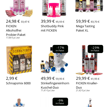
Werbemittel
(2)
Spirituosen & Wein
(19)
Gläser / Becher
(3)
Merchandise
(7)
Boxen / Bundles
(34)
24,98 €
39,99 €
59,99 €
33,47 €
45,93 €
83,70 €
FICKEN
Shotbuddy Pink
Mega Tasting
Aktion
Alkoholfrei
mit FICKEN
Paket XL
Probier-Paket
Reduziert
(25)
17,84 € je Liter
Eichung
-17%
-29%
im Paket
im Paket
0,2 Liter
(2)
0,1 Liter
(1)
2cl
(6)
Spirituose
2,99 €
49,99 €
29,99 €
59,95 €
41,95 €
Whisky
(1)
Wodka
(1)
Schnapsmix 6000
Stinkefingereinhorn
FICKEN Knaller-
Rum
(1)
Likör
(19)
Kuschel-Duo
Duo
71,41 € je Liter
21,42 € je Liter
Preis
-9%
0,00 € - 9,99 €
(2)
10,00 € - 24,99 €
(8)
im Paket