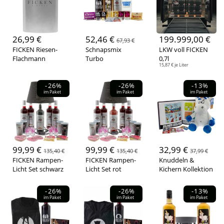
26,99 €
52,46 €
199.999,00 €
67,93 €
FICKEN Riesen-
Schnapsmix
LKW voll FICKEN
Flachmann
Turbo
0,7l
15,87 € je Liter
-26%
-26%
-13%
im Paket
im Paket
im Paket
99,99 €
99,99 €
32,99 €
135,40 €
135,40 €
37,99 €
FICKEN Rampen-
FICKEN Rampen-
Knuddeln &
Licht Set schwarz
Licht Set rot
Kichern Kollektion
-26%
-26%
-13%
im Paket
im Paket
im Paket