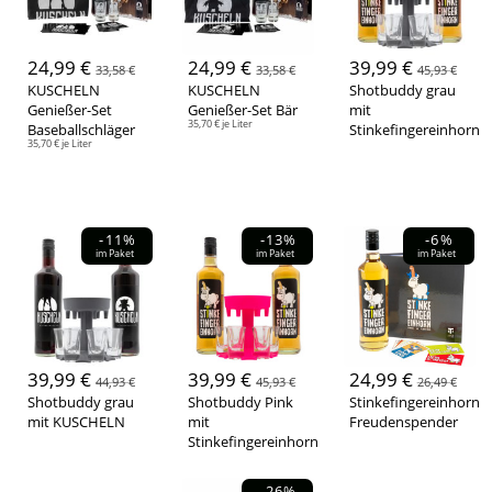
24,99 €
24,99 €
39,99 €
33,58 €
33,58 €
45,93 €
KUSCHELN
KUSCHELN
Shotbuddy grau
Genießer-Set
Genießer-Set Bär
mit
35,70 € je Liter
Baseballschläger
Stinkefingereinhorn
35,70 € je Liter
-11%
-13%
-6%
im Paket
im Paket
im Paket
39,99 €
39,99 €
24,99 €
44,93 €
45,93 €
26,49 €
Shotbuddy grau
Shotbuddy Pink
Stinkefingereinhorn
mit KUSCHELN
mit
Freudenspender
Stinkefingereinhorn
-26%