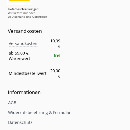
Lieferbeschränkungen:
Wir liefern nur nach
Deutschland und Österreich
Versandkosten
Versandkosten
Eigenschaft
Wert
10,99
Versandkosten
€
ab 59,00 €
frei
Warenwert
20,00
Mindestbestellwert
€
Informationen
AGB
Widerrufsbelehrung & Formular
Datenschutz