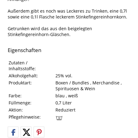
Außerdem gibt es noch was Leckeres zu Trinken, eine 0,7l
sowie eine 0,1l Flasche leckerem Stinkefingereinhornkorn.
Getrunken wird das aus den beigelegten
Stinkefingereinhorn-Gläschen.
Eigenschaften
Eigenschaften des Produkts
Eigenschaft
Wert
Zutaten /
Inhaltsstoffe:
Alkoholgehalt:
25% vol.
Produktart:
Boxen / Bundles , Merchandise ,
Spirituosen & Wein
Farbe:
blau , weiß
Füllmenge:
0,7 Liter
Aktion:
Reduziert
Pflegehinweise: