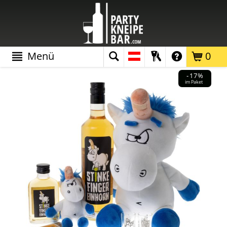
Menü
0
-17%
im Paket