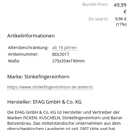
Bundle-Preis:
49,99
€
Du sparst:
9,96 €
(17%)
Artikelinformationen
Artikelinformationen
Eigenschaft
Wert
Altersbeschränkung:
ab 18 Jahren
Artikelnummer:
BDL5017
Maße:
275x354x190mm
Marke: Stinkefingereinhorn
https://www.stinkefingereinhorn.de (extern)
Hersteller: EFAG GmbH & Co. KG
Die EFAG GmbH & Co. KG ist Hersteller und Vertreiber der
Marken FICKEN, KUSCHELN, Stinkefingereinhorn und Baron
Bonzenbräu. Das mittelständische Unternehmen aus dem
oberschwäbischen Laupheim ist seit 2007 tätig und hat