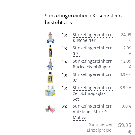
Stinkefingereinhorn Kuschel-Duo
besteht aus:
1x
Stinkefingereinhorn
24,99
Kuscheltier
€
1x
Stinkefingereinhorn
12,99
0,7l
€
1x
Stinkefingereinhorn
12,99
Rucksackanhänger
€
1x
Stinkefingereinhorn
3,99 €
0,1l
1x
Stinkefingereinhorn
3,99 €
2er Schnapsglas-
Set
2x
Stinkefingereinhorn
1,00 €
Aufkleber Mix · 9
Motive
Summe der
59,95
Einzelpreise:
€