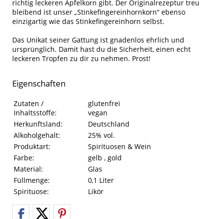
richtig leckeren Apfelkorn gibt. Der Originalrezeptur treu
bleibend ist unser „Stinkefingereinhornkorn“ ebenso
einzigartig wie das Stinkefingereinhorn selbst.
Das Unikat seiner Gattung ist gnadenlos ehrlich und
ursprünglich. Damit hast du die Sicherheit, einen echt
leckeren Tropfen zu dir zu nehmen. Prost!
Eigenschaften
Eigenschaften des Produkts
Eigenschaft
Wert
Zutaten /
glutenfrei
Inhaltsstoffe:
vegan
Herkunftsland:
Deutschland
Alkoholgehalt:
25% vol.
Produktart:
Spirituosen & Wein
Farbe:
gelb , gold
Material:
Glas
Füllmenge:
0,1 Liter
Spirituose:
Likör