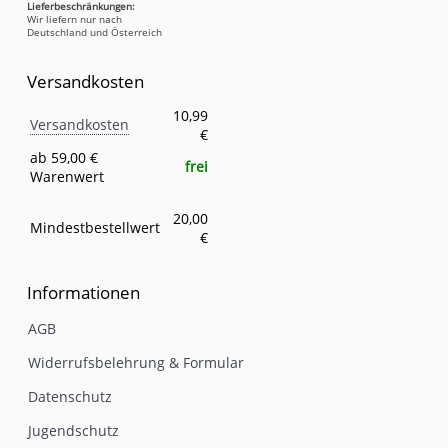
Lieferbeschränkungen:
Wir liefern nur nach
Deutschland und Österreich
Versandkosten
Versandkosten
Eigenschaft
Wert
10,99
Versandkosten
€
ab 59,00 €
frei
Warenwert
20,00
Mindestbestellwert
€
Informationen
AGB
Widerrufsbelehrung & Formular
Datenschutz
Jugendschutz