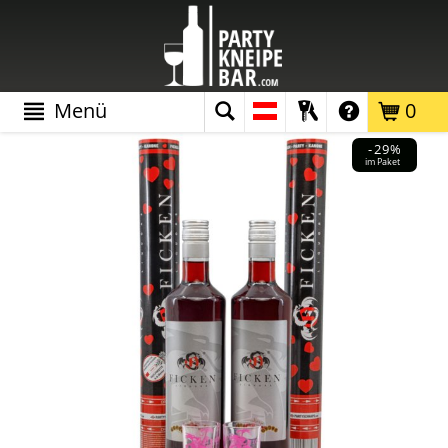
Menü
0
-29%
im Paket