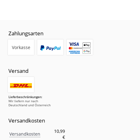
Zahlungsarten
Vorkasse
Versand
Lieferbeschränkungen:
Wir liefern nur nach
Deutschland und Österreich
Versandkosten
Versandkosten
Eigenschaft
Wert
10,99
Versandkosten
€