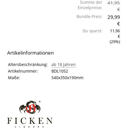
Summe der
41,95
Einzelpreise:
€
Bundle-Preis:
29,99
€
Du sparst:
11,96
€
(29%)
Artikelinformationen
Artikelinformationen
Eigenschaft
Wert
Altersbeschränkung:
ab 18 Jahren
Artikelnummer:
BDL1052
Maße:
540x350x190mm