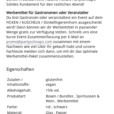
Solides Fundament für den restlichen Abend!
Werbemittel für Gastronomen oder Veranstalter
Du bist Gastronom oder veranstaltest ein Event auf dem
FICKEN / KUSCHELN / Stinkefingereinhorn ausgeschenkt
wird? Dann können wir dir Werbemittel in passender
Menge gratis zur Verfügung stellen. Schreib uns eine
kurze Event-Zusammenfassung per E-Mail an
promo@partyschnaps.com
zusammen mit einem
Nachweis wie viel Likör Ihr gekauft habt und unsere
Fachleute melden sich dann, um mit dir das optimale
Werbemittel-Paket zusammenzustellen.
Eigenschaften
Eigenschaften des Produkts
Eigenschaft
Wert
Zutaten /
glutenfrei
Inhaltsstoffe:
vegan
Alkoholgehalt:
15% vol.
Produktart:
Boxen / Bundles , Spirituosen &
Wein , Werbemittel
Farbe:
rot , schwarz
Material:
Glas , Papier