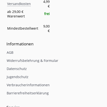
Versandkosten
Eigenschaft
Wert
4,99
Versandkosten
€
ab 29,00 €
frei
Warenwert
9,00
Mindestbestellwert
€
Informationen
AGB
Widerrufsbelehrung & Formular
Datenschutz
Jugendschutz
Verbraucherinformationen
Barrierefreiheitserklärung