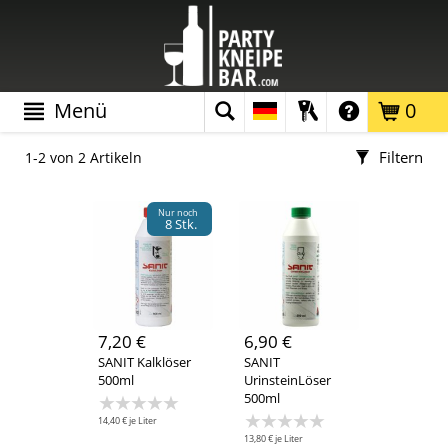
Menü
0
Filtern
1-2 von 2 Artikeln
Produktart
Nur noch
8 Stk.
Gastrobedarf
(1)
Preis
0,00 € - 9,99 €
(2)
7,20 €
6,90 €
SANIT Kalklöser
SANIT
500ml
UrinsteinLöser
★★★★★
500ml
★★★★★
14,40 € je Liter
13,80 € je Liter