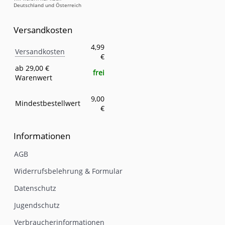
Deutschland und Österreich
Versandkosten
Versandkosten
Eigenschaft
Wert
4,99
Versandkosten
€
ab 29,00 €
frei
Warenwert
9,00
Mindestbestellwert
€
Informationen
AGB
Widerrufsbelehrung & Formular
Datenschutz
Jugendschutz
Verbraucherinformationen