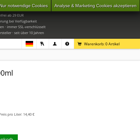
Nur notwendige Cookies
Analyse & Marketing Cookies akzeptieren
0
Mo-Do 9-16 Uhr, Fr 9-15 Uhr
frei ab 29 EUR
erung bei Verfügbarkeit
en · immer SSL-verschlüsselt
steller · seit über 10 Jahren
Warenkorb:
0
Artikel
00ml
Preis pro Liter:
14,40 €
enkorb