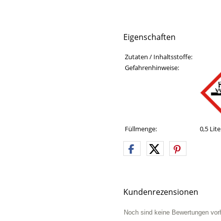
Eigenschaften
Eigenschaften des Produkts
Eigenschaft
Wert
Zutaten / Inhaltsstoffe:
Gefahrenhinweise:
Füllmenge:
0,5 Lite
Kundenrezensionen
Noch sind keine Bewertungen vor