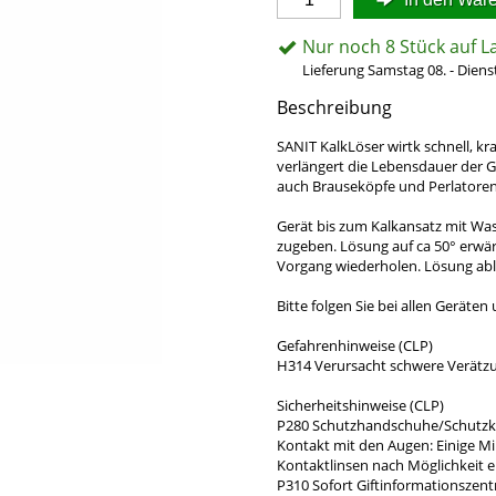
Nur noch 8 Stück auf L
Lieferung Samstag 08. - Diens
Beschreibung
SANIT KalkLöser wirtk schnell, kr
verlängert die Lebensdauer der G
auch Brauseköpfe und Perlatoren
Gerät bis zum Kalkansatz mit Wass
zugeben. Lösung auf ca 50° erwär
Vorgang wiederholen. Lösung abl
Bitte folgen Sie bei allen Geräte
Gefahrenhinweise (CLP)
H314 Verursacht schwere Verätz
Sicherheitshinweise (CLP)
P280 Schutzhandschuhe/Schutzkl
Kontakt mit den Augen: Einige M
Kontaktlinsen nach Möglichkeit e
P310 Sofort Giftinformationszent