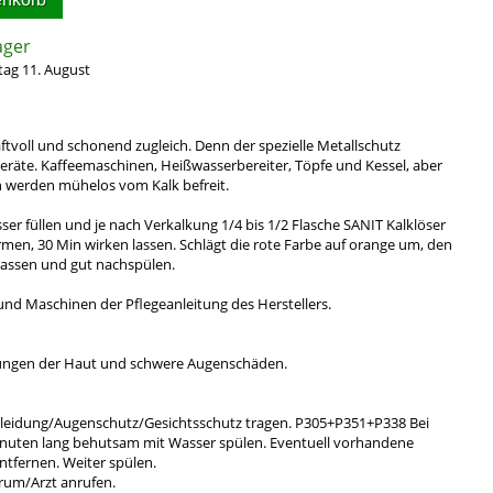
ager
tag 11. August
aftvoll und schonend zugleich. Denn der spezielle Metallschutz
eräte. Kaffeemaschinen, Heißwasserbereiter, Töpfe und Kessel, aber
 werden mühelos vom Kalk befreit.
er füllen und je nach Verkalkung 1/4 bis 1/2 Flasche SANIT Kalklöser
men, 30 Min wirken lassen. Schlägt die rote Farbe auf orange um, den
assen und gut nachspülen.
n und Maschinen der Pflegeanleitung des Herstellers.
ungen der Haut und schwere Augenschäden.
eidung/Augenschutz/Gesichtsschutz tragen. P305+P351+P338 Bei
inuten lang behutsam mit Wasser spülen. Eventuell vorhandene
ntfernen. Weiter spülen.
rum/Arzt anrufen.