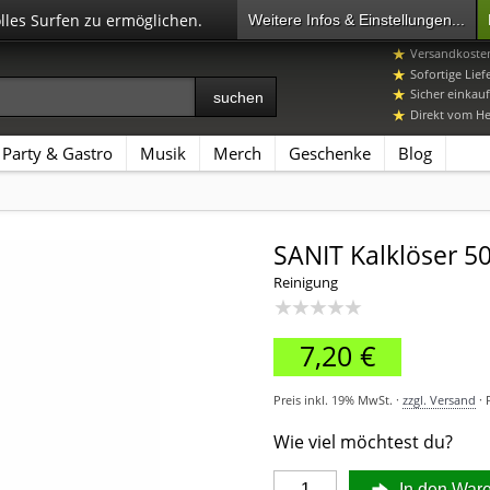
olles Surfen zu ermöglichen.
Weitere Infos & Einstellungen...
07392 96649-
Versandkosten
Sofortige Lief
Sicher einkauf
Direkt vom Her
Party & Gastro
Musik
Merch
Geschenke
Blog
SANIT Kalklöser 5
Reinigung
★★★★★
7,20 €
Preis inkl. 19% MwSt. ·
zzgl. Versand
· 
Wie viel möchtest du?
In den War