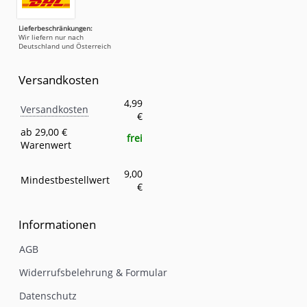
Lieferbeschränkungen:
Wir liefern nur nach
Deutschland und Österreich
Versandkosten
Versandkosten
Eigenschaft
Wert
4,99
Versandkosten
€
ab 29,00 €
frei
Warenwert
9,00
Mindestbestellwert
€
Informationen
AGB
Widerrufsbelehrung & Formular
Datenschutz