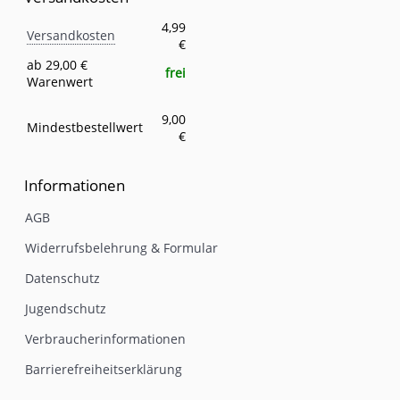
Versandkosten
Eigenschaft
Wert
4,99
Versandkosten
€
ab 29,00 €
frei
Warenwert
9,00
Mindestbestellwert
€
Informationen
AGB
Widerrufsbelehrung & Formular
Datenschutz
Jugendschutz
Verbraucherinformationen
Barrierefreiheitserklärung