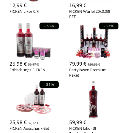
12,99 €
16,99 €
FICKEN Likör 0,7l
FICKEN Würfel 20x0,03l
PET
-28%
-37%
25,98 €
79,99 €
35,97 €
126,82 €
Erfrischungs-FICKEN
Partylöwen Premium
Paket
-31%
25,98 €
59,99 €
37,72 €
FICKEN Ausschank-Set
FICKEN Likör 3l