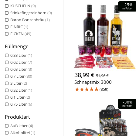
-25%
KUSCHELN
(9)
im Paket
Stinkefingereinhorn
(9)
Baron Bonzenbräu
(1)
FINRIC
(1)
FICKEN
(49)
Füllmenge
0,33 Liter
(1)
0,02 Liter
(7)
0,03 Liter
(3)
38,99 €
51,96 €
0,7 Liter
(30)
Schnapsmix 3000
3 Liter
(2)
★★★★★
(359)
0,32 Liter
(1)
0,1 Liter
(2)
-30%
0,75 Liter
(6)
im Paket
Produktart
Aufkleber
(4)
Alkoholfrei
(1)