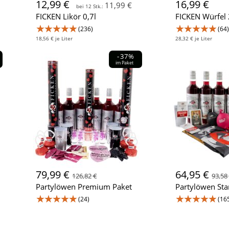
12,99 €
16,99 €
11,99 €
bei 12 Stk.:
FICKEN Likör 0,7l
FICKEN Würfel 
★★★★★
★★★★★
(236)
(64)
18,56 € je Liter
28,32 € je Liter
-37%
im Paket
79,99 €
64,95 €
126,82 €
93,58
Partylöwen Premium Paket
Partylöwen Sta
★★★★★
★★★★★
(24)
(16