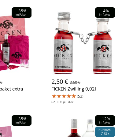
-35%
-4%
im Paket
im Paket
2,50 €
 €
2,60 €
aket extra
FICKEN Zwilling 0,02l
★★★★★
(53)
62,50 € je Liter
-35%
-12%
im Paket
im Paket
Nur noch
7 Stk.