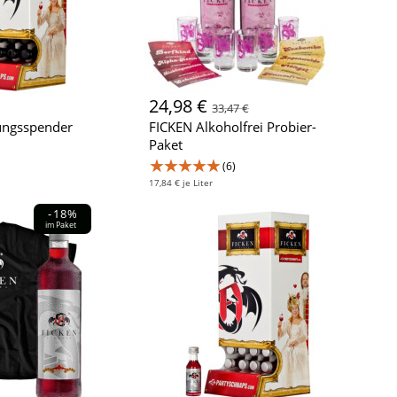
24,98 €
33,47 €
ungsspender
FICKEN Alkoholfrei Probier-
Paket
★★★★★
(6)
17,84 € je Liter
-18%
im Paket