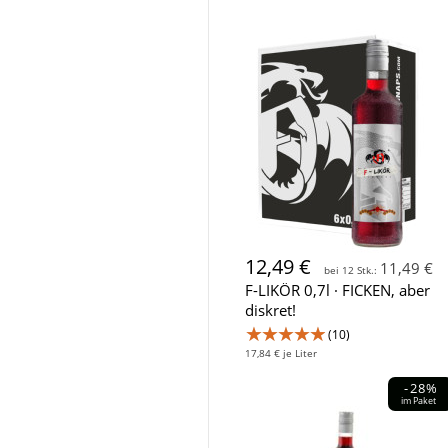
12,49 €
11,49 €
bei 12 Stk.:
F-LIKÖR 0,7l · FICKEN, aber
diskret!
★★★★★
(10)
17,84 € je Liter
-28%
im Paket