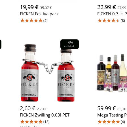
19,99 €
22,99 €
35,07 €
27,99
FICKEN Festivalpack
FICKEN 0,7l + P
★★★★★
★★★★★
(2)
(8)
-4%
im Paket
2,60 €
59,99 €
2,70 €
83,70
FICKEN Zwilling 0,03l PET
Mega Tasting P
★★★★★
★★★★★
(18)
(4)