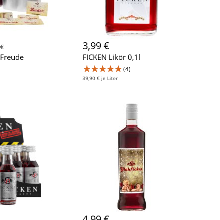
3,99 €
 €
-Freude
FICKEN Likör 0,1l
★★★★★
(4)
39,90 € je Liter
4,99 €