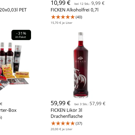
10,99 €
9,99 €
bei 12 Stk.:
20x0,03l PET
FICKEN Alkoholfrei 0,7l
★★★★★
(40)
15,70 € je Liter
-31%
im Paket
59,99 €
57,99 €
 €
bei 3 Stk.:
rter-Box
FICKEN Likör 3l
Drachenflasche
5)
★★★★★
(37)
20,00 € je Liter