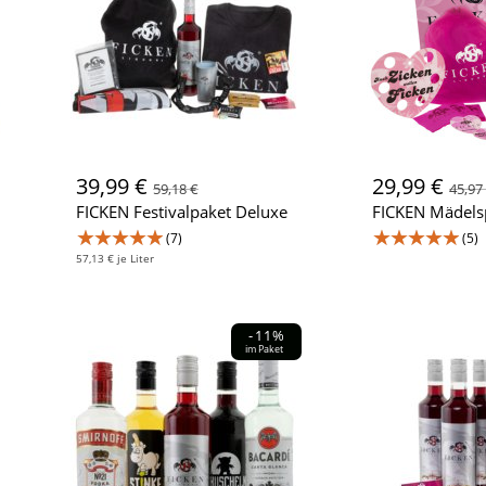
39,99 €
29,99 €
59,18 €
45,97
FICKEN Festivalpaket Deluxe
FICKEN Mädels
★★★★★
★★★★★
(7)
(5)
57,13 € je Liter
-11%
im Paket