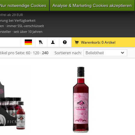
Nur notwendige Cookies
Analyse & Marketing Cookies akzeptieren
0
Mo-Do 9-16 Uhr, Fr 9-15 Uhr
frei ab 29 EUR
erung bei Verfügbarkeit
en · immer SSL-verschlüsselt
steller · seit über 10 Jahren
Warenkorb:
0
Artikel
tikel pro Seite:
60
·
120
·
240
Sortieren nach: