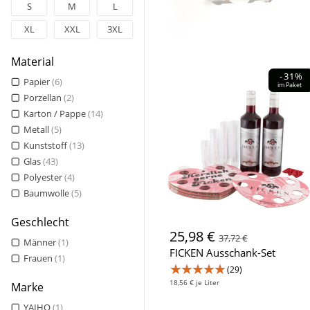
S
M
L
XL
XXL
3XL
Material
-31%
Papier
(6)
im Paket
Porzellan
(2)
Karton / Pappe
(14)
Metall
(5)
Kunststoff
(13)
Glas
(43)
Polyester
(4)
Baumwolle
(5)
Geschlecht
25,98 €
37,72 €
Männer
(1)
FICKEN Ausschank-Set
Frauen
(1)
★★★★★
(29)
18,56 € je Liter
Marke
YAIHO
(1)