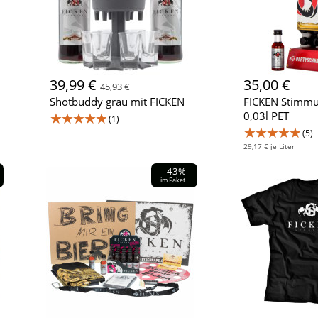
39,99 €
35,00 €
45,93 €
Shotbuddy grau mit FICKEN
FICKEN Stimm
★★★★★
0,03l PET
(1)
★★★★★
(5)
29,17 € je Liter
-43%
im Paket