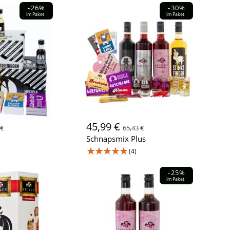
-26%
-30%
im Paket
im Paket
45,99 €
 €
65,43 €
Schnapsmix Plus
★★★★★
(4)
-25%
im Paket