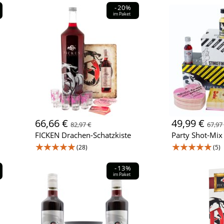
-20%
im Paket
66,66 €
49,99 €
82,97 €
67,97
FICKEN Drachen-Schatzkiste
Party Shot-Mix
★★★★★
★★★★★
(28)
(5)
-13%
im Paket