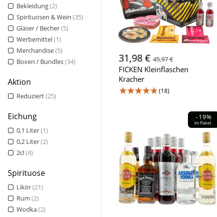
Bekleidung
(2)
Spirituosen & Wein
(35)
Gläser / Becher
(5)
Werbemittel
(1)
Merchandise
(5)
31,98 €
45,97 €
Boxen / Bundles
(34)
FICKEN Kleinflaschen
Kracher
Aktion
★★★★★
(18)
Reduziert
(25)
Eichung
-19%
im Paket
0,1 Liter
(1)
0,2 Liter
(2)
2cl
(4)
Spirituose
Likör
(21)
Rum
(2)
Wodka
(2)