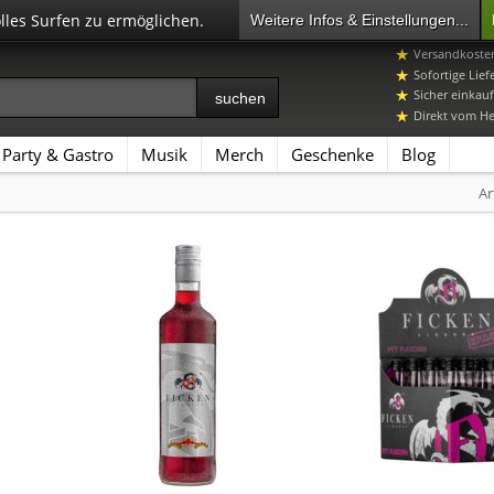
olles Surfen zu ermöglichen.
Weitere Infos & Einstellungen...
07392 96649-
Versandkosten
Sofortige Lief
Sicher einkauf
Direkt vom Her
Party & Gastro
Musik
Merch
Geschenke
Blog
Ar