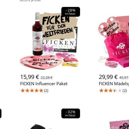
43,33 € je Liter
-28%
im Paket
15,99 €
29,99 €
22,28 €
45,97
FICKEN Influencer Paket
FICKEN Mädelsp
★★★★★
★★★★★
(2)
(2)
-32%
im Paket