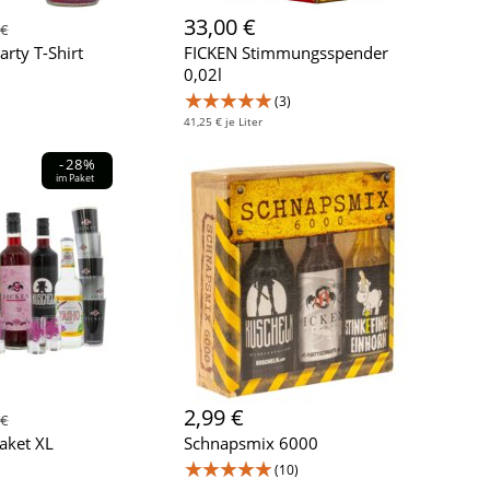
33,00 €
 €
arty T-Shirt
FICKEN Stimmungsspender
0,02l
★★★★★
(3)
41,25 € je Liter
-28%
im Paket
2,99 €
 €
aket XL
Schnapsmix 6000
★★★★★
(10)