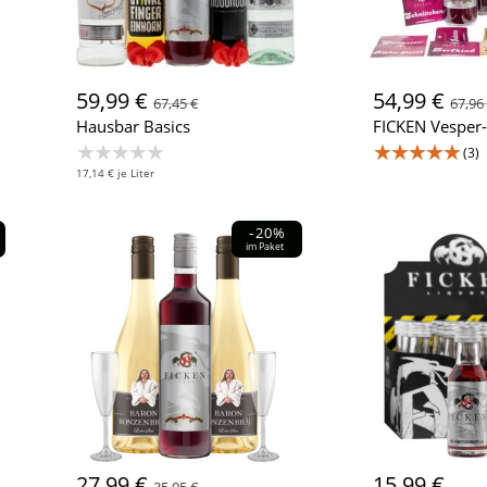
59,99 €
54,99 €
67,45 €
67,96
Hausbar Basics
FICKEN Vesper
★★★★★
★★★★★
(3)
17,14 € je Liter
-20%
im Paket
27,99 €
15,99 €