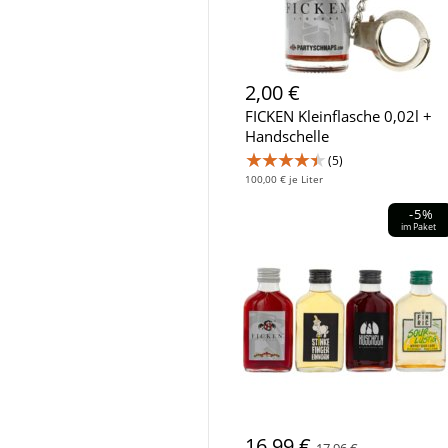
2,00 €
FICKEN Kleinflasche 0,02l +
Handschelle
★★★★★
(5)
100,00 € je Liter
-5%
im Paket
16,99 €