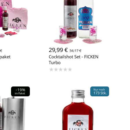
29,99 €
 €
34,17 €
paket
Cocktailshot Set - FICKEN
Turbo
★★★★★
-19%
Nur noch
173 Stk.
im Paket