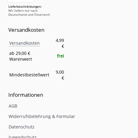
Lieferbeschränkungen:
Wir liefern nur nach
Deutschland und Österreich
Versandkosten
Versandkosten
Eigenschaft
Wert
4,99
Versandkosten
€
ab 29,00 €
frei
Warenwert
9,00
Mindestbestellwert
€
Informationen
AGB
Widerrufsbelehrung & Formular
Datenschutz
Jugendschutz