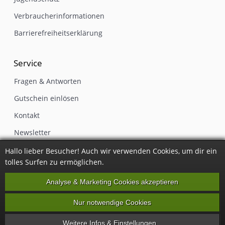
Verbraucherinformationen
Barrierefreiheitserklärung
Service
Fragen & Antworten
Gutschein einlösen
Kontakt
Newsletter
Impressum
Hallo lieber Besucher! Auch wir verwenden Cookies, um dir ein
tolles Surfen zu ermöglichen.
Vertrag widerrufen
Analyse & Marketing Cookies akzeptieren
Nur notwendige Cookies
Alle Preise inkl. gesetzlicher Mehrwertsteuer, zzgl.
Versandkosten
·
Party
Weitere Infos & Einstellungen...
Kneipe Bar © 2026 EFAG GmbH & Co. KG