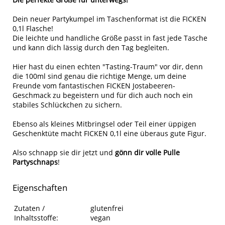
Dein neuer Partykumpel im Taschenformat ist die FICKEN
0,1l Flasche!
Die leichte und handliche Größe passt in fast jede Tasche
und kann dich lässig durch den Tag begleiten.
Hier hast du einen echten "Tasting-Traum" vor dir, denn
die 100ml sind genau die richtige Menge, um deine
Freunde vom fantastischen FICKEN Jostabeeren-
Geschmack zu begeistern und für dich auch noch ein
stabiles Schlückchen zu sichern.
Ebenso als kleines Mitbringsel oder Teil einer üppigen
Geschenktüte macht FICKEN 0,1l eine überaus gute Figur.
Also schnapp sie dir jetzt und
gönn dir volle Pulle
Partyschnaps
!
Eigenschaften
Eigenschaften des Produkts
Eigenschaft
Wert
Zutaten /
glutenfrei
Inhaltsstoffe:
vegan