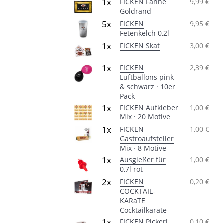
1x
FICKEN Fahne
9,99 €
Goldrand
5x
FICKEN
9,95 €
Fetenkelch 0,2l
1x
FICKEN Skat
3,00 €
1x
FICKEN
2,39 €
Luftballons pink
& schwarz · 10er
Pack
1x
FICKEN Aufkleber
1,00 €
Mix · 20 Motive
1x
FICKEN
1,00 €
Gastroaufsteller
Mix · 8 Motive
1x
Ausgießer für
1,00 €
0,7l rot
2x
FICKEN
0,20 €
COCKTAIL-
KARaTE
Cocktailkarate
1x
FICKEN Pickerl
0,10 €