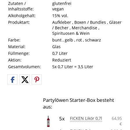
Eigenschaften des Produkts
Eigenschaft
Wert
Zutaten /
glutenfrei
Inhaltsstoffe:
vegan
Alkoholgehalt:
15% vol.
Produktart:
Aufkleber , Boxen / Bundles , Gläser
/ Becher , Merchandise ,
Spirituosen & Wein
Farbe:
bunt , gelb , rot , schwarz
Material:
Glas
Füllmenge:
0,7 Liter
Aktion:
Reduziert
Gesamtvolumen:
5x 0,7 Liter = 3,5 Liter
Partylöwen Starter-Box besteht
aus:
5x
FICKEN Likör 0,7l
64,95
€