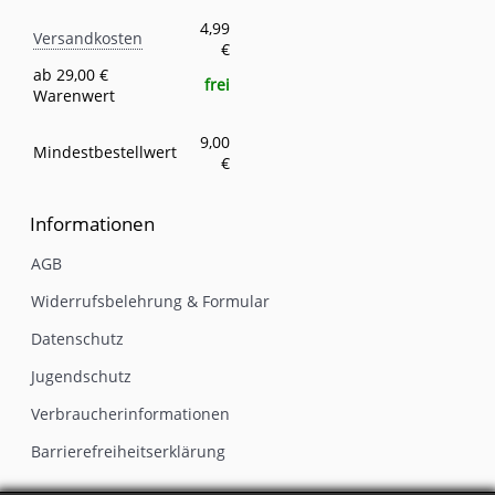
Versandkosten
Eigenschaft
Wert
4,99
Versandkosten
€
ab 29,00 €
frei
Warenwert
9,00
Mindestbestellwert
€
Informationen
AGB
Widerrufsbelehrung & Formular
Datenschutz
Jugendschutz
Verbraucherinformationen
Barrierefreiheitserklärung