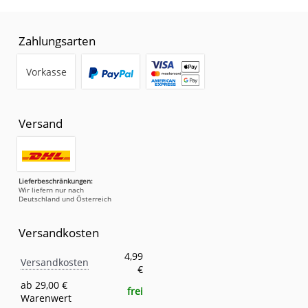
Zahlungsarten
Vorkasse
Versand
Lieferbeschränkungen:
Wir liefern nur nach
Deutschland und Österreich
Versandkosten
Versandkosten
Eigenschaft
Wert
4,99
Versandkosten
€
ab 29,00 €
frei
Warenwert