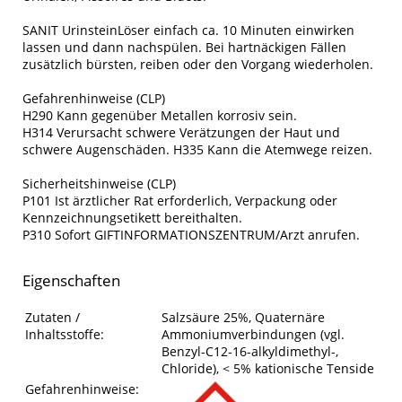
SANIT UrinsteinLöser einfach ca. 10 Minuten einwirken
lassen und dann nachspülen. Bei hartnäckigen Fällen
zusätzlich bürsten, reiben oder den Vorgang wiederholen.
Gefahrenhinweise (CLP)
H290 Kann gegenüber Metallen korrosiv sein.
H314 Verursacht schwere Verätzungen der Haut und
schwere Augenschäden. H335 Kann die Atemwege reizen.
Sicherheitshinweise (CLP)
P101 Ist ärztlicher Rat erforderlich, Verpackung oder
Kennzeichnungsetikett bereithalten.
P310 Sofort GIFTINFORMATIONSZENTRUM/Arzt anrufen.
Eigenschaften
Eigenschaften des Produkts
Eigenschaft
Wert
Zutaten /
Salzsäure 25%, Quaternäre
Inhaltsstoffe:
Ammoniumverbindungen (vgl.
Benzyl-C12-16-alkyldimethyl-,
Chloride), < 5% kationische Tenside
Gefahrenhinweise: