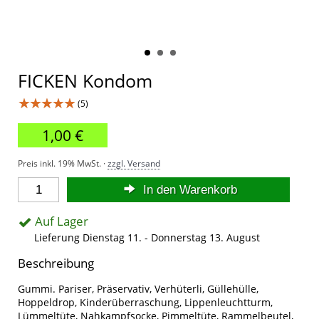
FICKEN Kondom
★★★★★
(5)
1,00 €
Preis inkl. 19% MwSt. ·
zzgl. Versand
In den Warenkorb
Auf Lager
Lieferung Dienstag 11. - Donnerstag 13. August
Beschreibung
Gummi. Pariser, Präservativ, Verhüterli, Güllehülle,
Hoppeldrop, Kinderüberraschung, Lippenleuchtturm,
Lümmeltüte, Nahkampfsocke, Pimmeltüte, Rammelbeutel,