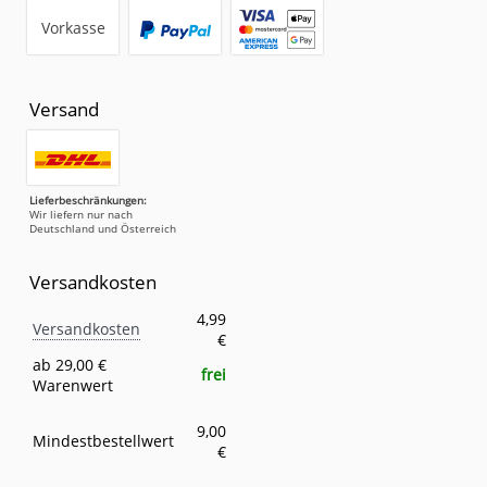
Vorkasse
Versand
Lieferbeschränkungen:
Wir liefern nur nach
Deutschland und Österreich
Versandkosten
Versandkosten
Eigenschaft
Wert
4,99
Versandkosten
€
ab 29,00 €
frei
Warenwert
9,00
Mindestbestellwert
€