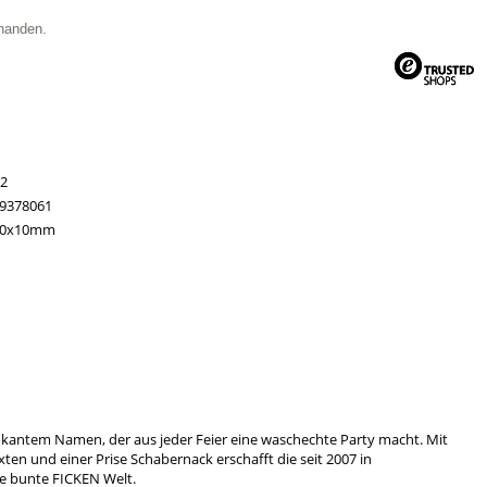
handen.
2
9378061
60x10mm
okantem Namen, der aus jeder Feier eine waschechte Party macht. Mit
xten und einer Prise Schabernack erschafft die seit 2007 in
ne bunte FICKEN Welt.