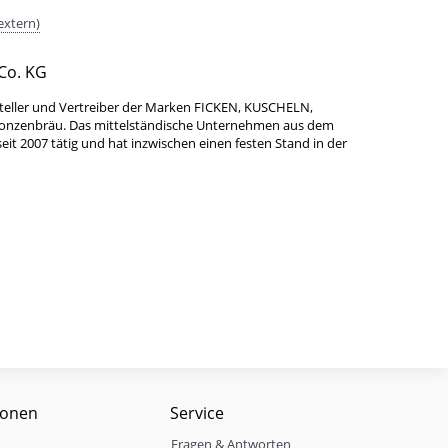
extern)
Co. KG
teller und Vertreiber der Marken FICKEN, KUSCHELN,
Bonzenbräu. Das mittelständische Unternehmen aus dem
it 2007 tätig und hat inzwischen einen festen Stand in der
ionen
Service
Fragen & Antworten