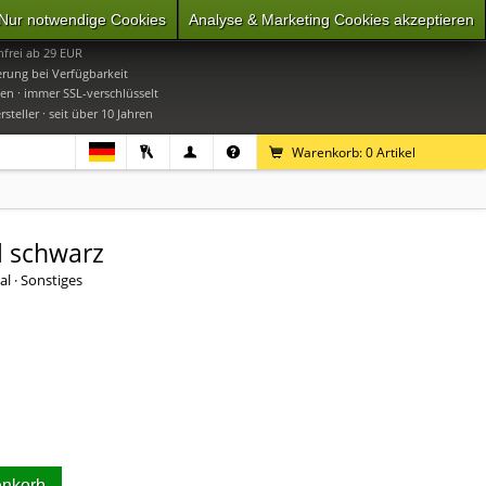
Nur notwendige Cookies
Analyse & Marketing Cookies akzeptieren
0
Mo-Do 9-16 Uhr, Fr 9-15 Uhr
frei ab 29 EUR
erung bei Verfügbarkeit
en · immer SSL-verschlüsselt
steller · seit über 10 Jahren
Warenkorb:
0
Artikel
l schwarz
al · Sonstiges
enkorb