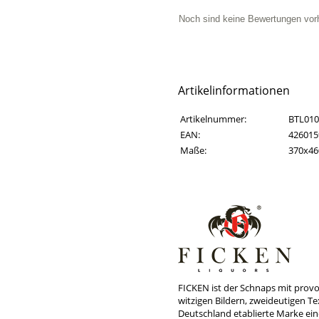
Noch sind keine Bewertungen vor
Artikelinformationen
Artikelinformationen
Eigenschaft
Wert
Artikelnummer:
BTL010
EAN:
426015
Maße:
370x4
FICKEN ist der Schnaps mit prov
witzigen Bildern, zweideutigen Te
Deutschland etablierte Marke ei