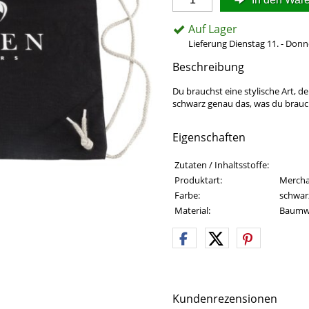
Auf Lager
Lieferung Dienstag 11. - Donn
Beschreibung
Du brauchst eine stylische Art, d
schwarz genau das, was du brauch
Eigenschaften
Eigenschaften des Produkts
Eigenschaft
Wert
Zutaten / Inhaltsstoffe:
Produktart:
Mercha
Farbe:
schwar
Material:
Baumw
Kundenrezensionen