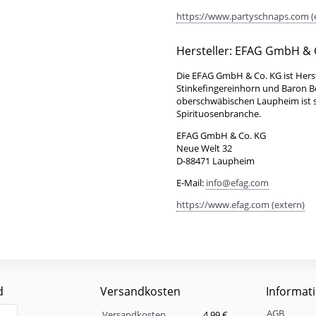
https://www.partyschnaps.com (
Hersteller: EFAG GmbH & 
Die EFAG GmbH & Co. KG ist Hers
Stinkefingereinhorn und Baron 
oberschwäbischen Laupheim ist se
Spirituosenbranche.
EFAG GmbH & Co. KG
Neue Welt 32
D-88471 Laupheim
E-Mail:
info@efag.com
https://www.efag.com (extern)
d
Versandkosten
Informat
Versandkosten
AGB
Eigenschaft
Wert
Versandkosten
4,99 €