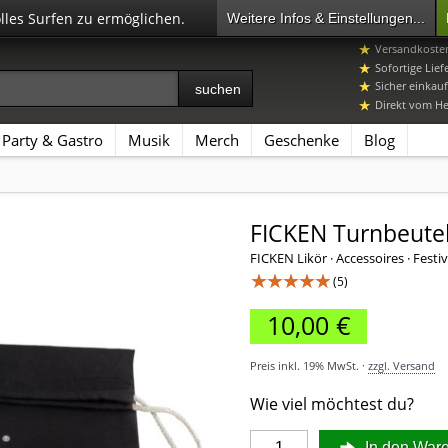
olles Surfen zu ermöglichen.
Weitere Infos & Einstellungen...
07392 96649-
Versandkosten
Sofortige Lief
Sicher einkauf
Direkt vom Her
Party & Gastro
Musik
Merch
Geschenke
Blog
FICKEN Turnbeute
FICKEN Likör · Accessoires · Festiv
★★★★★
(5)
10,00 €
Preis inkl. 19% MwSt. ·
zzgl. Versand
Wie viel möchtest du?
In den War