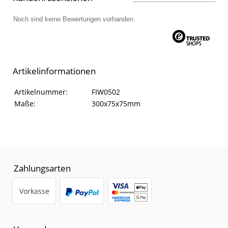
Noch sind keine Bewertungen vorhanden.
Artikelinformationen
Artikelinformationen
Eigenschaft
Wert
Artikelnummer:
FIW0502
Maße:
300x75x75mm
Zahlungsarten
Vorkasse