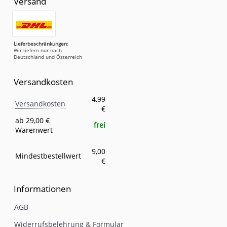
Versand
Lieferbeschränkungen:
Wir liefern nur nach
Deutschland und Österreich
Versandkosten
Versandkosten
Eigenschaft
Wert
4,99
Versandkosten
€
ab 29,00 €
frei
Warenwert
9,00
Mindestbestellwert
€
Informationen
AGB
Widerrufsbelehrung & Formular