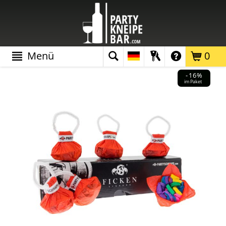
Menü
0
-16%
im Paket