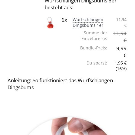
Wurfschlangen Dingsbums 6er
besteht aus:
6x
Wurfschlangen
11,94
Dingsbums 1er
€
Summe der
11,94
Einzelpreise:
€
Bundle-Preis:
9,99
€
Du sparst:
1,95 €
(16%)
Anleitung: So funktioniert das Wurfschlangen-
Dingsbums