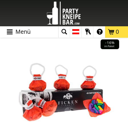
Menü
0
-16%
im Paket