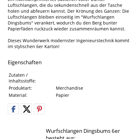
Luftschlangen, die du sekundenschnell aus der Tasche
holen und abfeuern kannst. Der Krönung des Ganzen: Die
Luftschlangen bleiben einseitig im "Wurfschlangen
Dingsbums" verankert, wodurch du den Berg bunter
Papierfäden ruckzuck wieder zusammenräumen kannst.
Dieses Wunderwerk modernster Ingenieurstechnik kommt
im stylischen 6er Karton!
Eigenschaften
Eigenschaften des Produkts
Eigenschaft
Wert
Zutaten /
Inhaltsstoffe:
Produktart:
Merchandise
Material:
Papier
Wurfschlangen Dingsbums 6er
besteht aus: