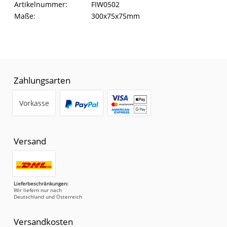
Artikelinformationen
Eigenschaft
Wert
Artikelnummer:
FIW0502
Maße:
300x75x75mm
Zahlungsarten
Vorkasse
Versand
Lieferbeschränkungen:
Wir liefern nur nach
Deutschland und Österreich
Versandkosten