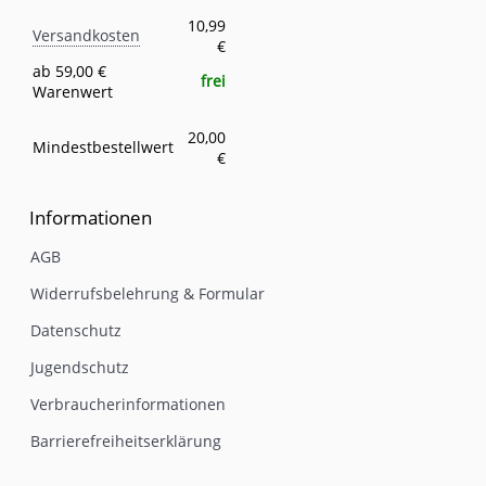
Versandkosten
Eigenschaft
Wert
10,99
Versandkosten
€
ab 59,00 €
frei
Warenwert
20,00
Mindestbestellwert
€
Informationen
AGB
Widerrufsbelehrung & Formular
Datenschutz
Jugendschutz
Verbraucherinformationen
Barrierefreiheitserklärung