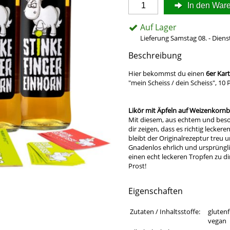
In den War
Auf Lager
Lieferung Samstag 08. - Diens
Beschreibung
Hier bekommst du einen
6er Kar
"mein Scheiss / dein Scheiss", 10
Likör mit Äpfeln auf Weizenkorn
Mit diesem, aus echtem und beso
dir zeigen, dass es richtig lecke
bleibt der Originalrezeptur treu u
Gnadenlos ehrlich und ursprünglic
einen echt leckeren Tropfen zu d
Prost!
Eigenschaften
Eigenschaften des Produkts
Eigenschaft
Wert
Zutaten / Inhaltsstoffe:
glutenf
vegan