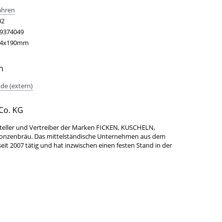
ahren
02
9374049
54x190mm
n
de (extern)
Co. KG
teller und Vertreiber der Marken FICKEN, KUSCHELN,
Bonzenbräu. Das mittelständische Unternehmen aus dem
it 2007 tätig und hat inzwischen einen festen Stand in der