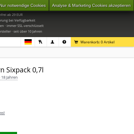
Nur notwendige Cookies
Analyse & Marketing Cookies akzeptieren
0
Mo-Do 9-16 Uhr, Fr 9-15 Uhr
frei ab 29 EUR
erung bei Verfügbarkeit
en · immer SSL-verschlüsselt
steller · seit über 10 Jahren
Warenkorb:
0
Artikel
n Sixpack 0,7l
 18 Jahren
ei!