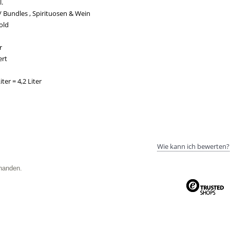
.
 Bundles , Spirituosen & Wein
gold
r
ert
iter = 4,2 Liter
Wie kann ich bewerten?
handen.