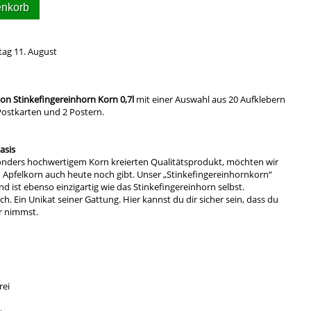
enkorb
tag 11. August
ton Stinkefingereinhorn Korn 0,7l
mit einer Auswahl aus 20 Aufklebern
 Postkarten und 2 Postern.
basis
nders hochwertigem Korn kreierten Qualitätsprodukt, möchten wir
ren Apfelkorn auch heute noch gibt. Unser „Stinkefingereinhornkorn“
nd ist ebenso einzigartig wie das Stinkefingereinhorn selbst.
h. Ein Unikat seiner Gattung. Hier kannst du dir sicher sein, dass du
ir nimmst.
rei