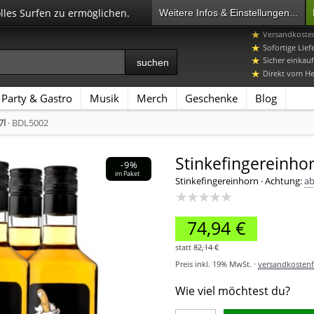
olles Surfen zu ermöglichen.
Weitere Infos & Einstellungen...
07392 96649-
Versandkosten
Sofortige Lief
Sicher einkauf
Direkt vom Her
Party & Gastro
Musik
Merch
Geschenke
Blog
7l
· BDL5002
Stinkefingereinhor
-9%
im Paket
Stinkefingereinhorn
·
Achtung:
ab
★★★★★
74,94 €
statt
82,14 €
Preis inkl. 19% MwSt. ·
versandkostenfr
Wie viel möchtest du?