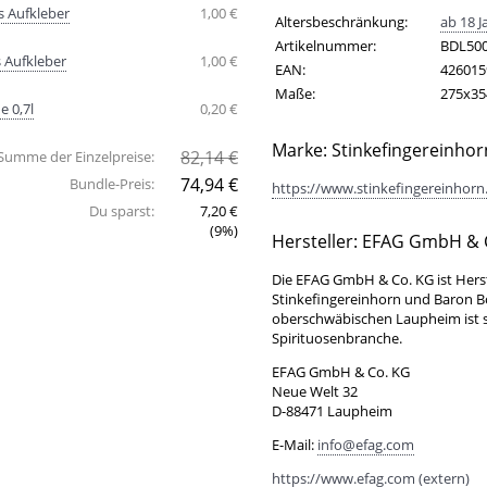
s Aufkleber
1,00 €
Artikelinformationen
Eigenschaft
Wert
Altersbeschränkung:
ab 18 J
Artikelnummer:
BDL50
s Aufkleber
1,00 €
EAN:
426015
Maße:
275x3
e 0,7l
0,20 €
Marke: Stinkefingereinhor
82,14 €
Summe der Einzelpreise:
74,94 €
Bundle-Preis:
https://www.stinkefingereinhorn.
Du sparst:
7,20 €
(9%)
Hersteller: EFAG GmbH & 
Die EFAG GmbH & Co. KG ist Hers
Stinkefingereinhorn und Baron 
oberschwäbischen Laupheim ist se
Spirituosenbranche.
EFAG GmbH & Co. KG
Neue Welt 32
D-88471 Laupheim
E-Mail:
info@efag.com
https://www.efag.com (extern)