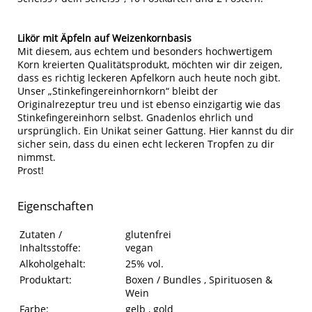
Likör mit Äpfeln auf Weizenkornbasis
Mit diesem, aus echtem und besonders hochwertigem
Korn kreierten Qualitätsprodukt, möchten wir dir zeigen,
dass es richtig leckeren Apfelkorn auch heute noch gibt.
Unser „Stinkefingereinhornkorn“ bleibt der
Originalrezeptur treu und ist ebenso einzigartig wie das
Stinkefingereinhorn selbst. Gnadenlos ehrlich und
ursprünglich. Ein Unikat seiner Gattung. Hier kannst du dir
sicher sein, dass du einen echt leckeren Tropfen zu dir
nimmst.
Prost!
Eigenschaften
Eigenschaften des Produkts
Eigenschaft
Wert
Zutaten /
glutenfrei
Inhaltsstoffe:
vegan
Alkoholgehalt:
25% vol.
Produktart:
Boxen / Bundles , Spirituosen &
Wein
Farbe:
gelb , gold