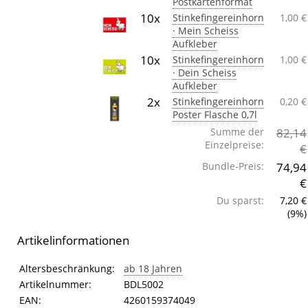
Postkartenformat
10x
Stinkefingereinhorn
1,00 €
· Mein Scheiss
Aufkleber
10x
Stinkefingereinhorn
1,00 €
· Dein Scheiss
Aufkleber
2x
Stinkefingereinhorn
0,20 €
Poster Flasche 0,7l
Summe der
82,14
Einzelpreise:
€
Bundle-Preis:
74,94
€
Du sparst:
7,20 €
(9%)
Artikelinformationen
Artikelinformationen
Eigenschaft
Wert
Altersbeschränkung:
ab 18 Jahren
Artikelnummer:
BDL5002
EAN:
4260159374049