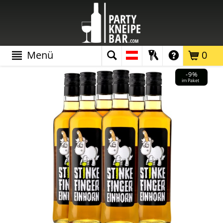
Menü
0
-9%
im Paket