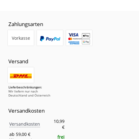
Zahlungsarten
Vorkasse
Versand
Lieferbeschränkungen:
Wir liefern nur nach
Deutschland und Österreich
Versandkosten
Versandkosten
Eigenschaft
Wert
10,99
Versandkosten
€
ab 59,00 €
frei