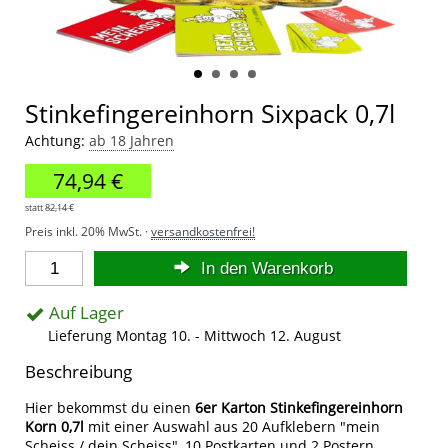
Stinkefingereinhorn Sixpack 0,7l
Achtung:
ab 18 Jahren
74,94 €
statt
82,14 €
Preis inkl. 20% MwSt. ·
versandkostenfrei!
In den Warenkorb
Auf Lager
Lieferung Montag 10. - Mittwoch 12. August
Beschreibung
Hier bekommst du einen
6er Karton Stinkefingereinhorn
Korn 0,7l
mit einer Auswahl aus 20 Aufklebern "mein
Scheiss / dein Scheiss", 10 Postkarten und 2 Postern.