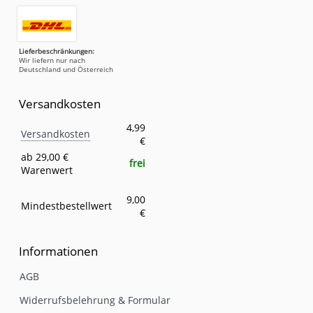
Lieferbeschränkungen:
Wir liefern nur nach
Deutschland und Österreich
Versandkosten
Versandkosten
Eigenschaft
Wert
4,99
Versandkosten
€
ab 29,00 €
frei
Warenwert
9,00
Mindestbestellwert
€
Informationen
AGB
Widerrufsbelehrung & Formular