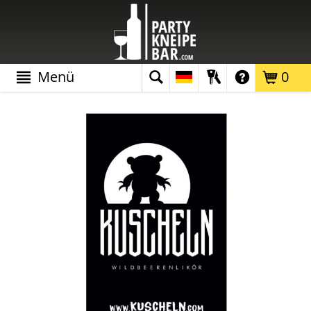
Menü
0