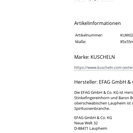
Artikelinformationen
Artikelinformationen
Eigenschaft
Wert
Artikelnummer:
KUW02
Maße:
85x55
Marke: KUSCHELN
https://www.kuscheln.com (exter
Hersteller: EFAG GmbH & 
Die EFAG GmbH & Co. KG ist Hers
Stinkefingereinhorn und Baron 
oberschwäbischen Laupheim ist se
Spirituosenbranche.
EFAG GmbH & Co. KG
Neue Welt 32
D-88471 Laupheim