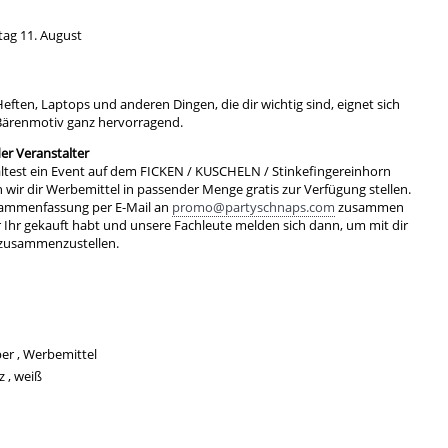
tag 11. August
ten, Laptops und anderen Dingen, die dir wichtig sind, eignet sich
Bärenmotiv ganz hervorragend.
r Veranstalter
ltest ein Event auf dem FICKEN / KUSCHELN / Stinkefingereinhorn
ir dir Werbemittel in passender Menge gratis zur Verfügung stellen.
sammenfassung per E-Mail an
promo@partyschnaps.com
zusammen
r Ihr gekauft habt und unsere Fachleute melden sich dann, um mit dir
 zusammenzustellen.
er , Werbemittel
 , weiß