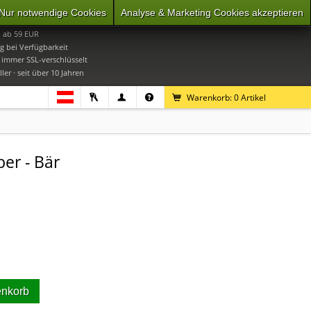
Nur notwendige Cookies
Analyse & Marketing Cookies akzeptieren
0
Mo-Do 9-16 Uhr, Fr 9-15 Uhr
i ab 59 EUR
g bei Verfügbarkeit
· immer SSL-verschlüsselt
ler · seit über 10 Jahren
Warenkorb:
0
Artikel
er - Bär
enkorb