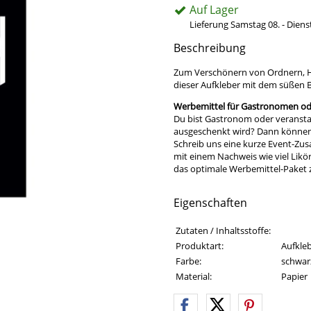
Auf Lager
Lieferung Samstag 08. - Diens
Beschreibung
Zum Verschönern von Ordnern, Hef
dieser Aufkleber mit dem süßen 
Werbemittel für Gastronomen ode
Du bist Gastronom oder veransta
ausgeschenkt wird? Dann können w
Schreib uns eine kurze Event-Zu
mit einem Nachweis wie viel Likö
das optimale Werbemittel-Paket
Eigenschaften
Eigenschaften des Produkts
Eigenschaft
Wert
Zutaten / Inhaltsstoffe:
Produktart:
Aufkleb
Farbe:
schwarz
Material:
Papier