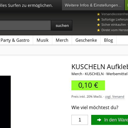
olles Surfen zu ermöglichen.
Weitere Infos & Einstellungen...
+49 7392 96649-
Versandkostenfre
Sofortige Lieferun
Sicher einkaufen 
Direkt vom Herstel
Party & Gastro
Musik
Merch
Geschenke
Blog
KUSCHELN Aufkleb
Merch · KUSCHELN · Werbemittel
0,10 €
Preis inkl. 20% MwSt. ·
zzgl. Versand
Wie viel möchtest du?
In den War