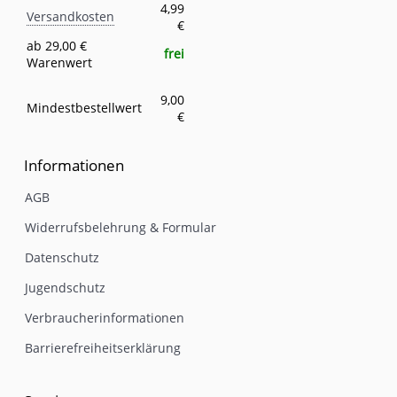
Versandkosten
Eigenschaft
Wert
4,99
Versandkosten
€
ab 29,00 €
frei
Warenwert
9,00
Mindestbestellwert
€
Informationen
AGB
Widerrufsbelehrung & Formular
Datenschutz
Jugendschutz
Verbraucherinformationen
Barrierefreiheitserklärung