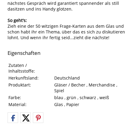
nächstes Gespräch wird garantiert spannender als still
dasitzen und ins Handy glotzen.
So geht's:
Zieh eine der 50 witzigen Frage-Karten aus dem Glas und
schon habt ihr ein Thema, über das es sich zu diskutieren
lohnt. Und wenn ihr fertig seid...zieht die nächste!
Eigenschaften
Eigenschaften des Produkts
Eigenschaft
Wert
Zutaten /
Inhaltsstoffe:
Herkunftsland:
Deutschland
Produktart:
Gläser / Becher , Merchandise ,
Spiel
Farbe:
blau , grün , schwarz , weiß
Material:
Glas , Papier