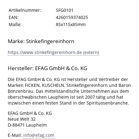
Artikelinformationen
Eigenschaft
Wert
Artikelnummer:
SFG0101
EAN:
4260159374025
Maße:
85x115x85mm
Marke: Stinkefingereinhorn
https://www.stinkefingereinhorn.de (extern)
Hersteller: EFAG GmbH & Co. KG
Die EFAG GmbH & Co. KG ist Hersteller und Vertreiber der
Marken FICKEN, KUSCHELN, Stinkefingereinhorn und Baron
Bonzenbräu. Das mittelständische Unternehmen aus dem
oberschwäbischen Laupheim ist seit 2007 tätig und hat
inzwischen einen festen Stand in der Spirituosenbranche.
EFAG GmbH & Co. KG
Neue Welt 32
D-88471 Laupheim
E-Mail:
info@efag.com