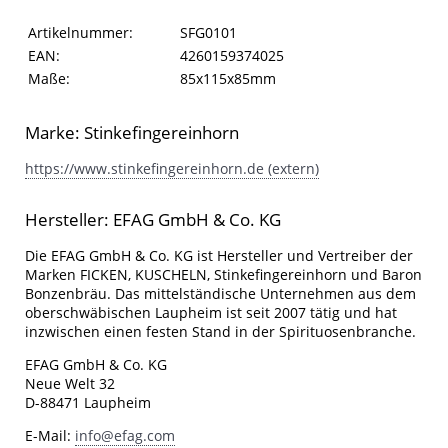
Artikelinformationen
Eigenschaft
Wert
Artikelnummer:
SFG0101
EAN:
4260159374025
Maße:
85x115x85mm
Marke: Stinkefingereinhorn
https://www.stinkefingereinhorn.de (extern)
Hersteller: EFAG GmbH & Co. KG
Die EFAG GmbH & Co. KG ist Hersteller und Vertreiber der
Marken FICKEN, KUSCHELN, Stinkefingereinhorn und Baron
Bonzenbräu. Das mittelständische Unternehmen aus dem
oberschwäbischen Laupheim ist seit 2007 tätig und hat
inzwischen einen festen Stand in der Spirituosenbranche.
EFAG GmbH & Co. KG
Neue Welt 32
D-88471 Laupheim
E-Mail:
info@efag.com