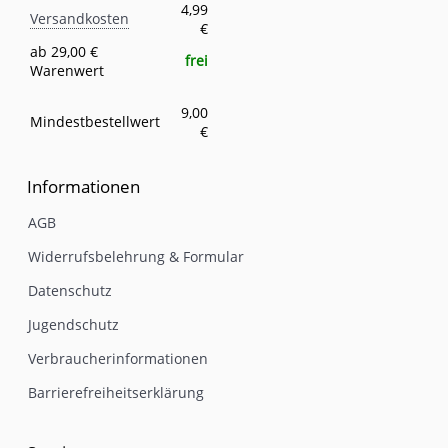
Versandkosten
Eigenschaft
Wert
4,99
Versandkosten
€
ab 29,00 €
frei
Warenwert
9,00
Mindestbestellwert
€
Informationen
AGB
Widerrufsbelehrung & Formular
Datenschutz
Jugendschutz
Verbraucherinformationen
Barrierefreiheitserklärung