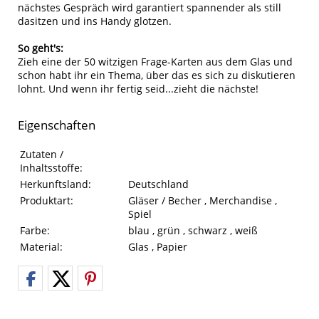
nächstes Gespräch wird garantiert spannender als still
dasitzen und ins Handy glotzen.
So geht's:
Zieh eine der 50 witzigen Frage-Karten aus dem Glas und
schon habt ihr ein Thema, über das es sich zu diskutieren
lohnt. Und wenn ihr fertig seid...zieht die nächste!
Eigenschaften
Eigenschaften des Produkts
Eigenschaft
Wert
Zutaten /
Inhaltsstoffe:
Herkunftsland:
Deutschland
Produktart:
Gläser / Becher , Merchandise ,
Spiel
Farbe:
blau , grün , schwarz , weiß
Material:
Glas , Papier