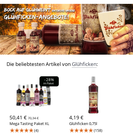
Die beliebtesten Artikel von
Glühficken
:
-28%
im Paket
50,41 €
4,19 €
70,34 €
Mega Tasting Paket XL
Glühficken 0,75l
★★★★★
★★★★★
(4)
(158)