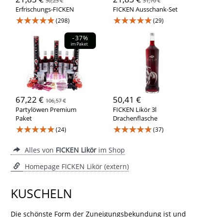
30,23 €
31,70 €
Erfrischungs-FICKEN
FICKEN Ausschank-Set
★★★★★
★★★★★
(298)
(29)
-37%
im Paket
67,22 €
50,41 €
106,57 €
Partylöwen Premium
FICKEN Likör 3l
Paket
Drachenflasche
★★★★★
★★★★★
(24)
(37)
Alles von
FICKEN Likör
im Shop
Homepage FICKEN Likör (extern)
KUSCHELN
Die schönste Form der Zuneigungsbekundung ist und