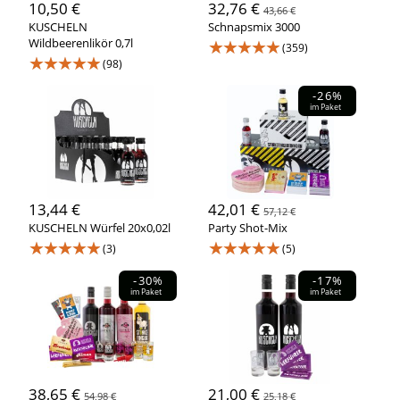
10,50 €
32,76 €
43,66 €
KUSCHELN
Schnapsmix 3000
Wildbeerenlikör 0,7l
★★★★★
(359)
★★★★★
(98)
-26%
im Paket
13,44 €
42,01 €
57,12 €
KUSCHELN Würfel 20x0,02l
Party Shot-Mix
★★★★★
★★★★★
(3)
(5)
-30%
-17%
im Paket
im Paket
38,65 €
21,00 €
54,98 €
25,18 €