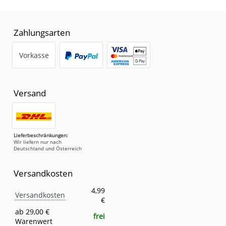
Zahlungsarten
Vorkasse
Versand
Lieferbeschränkungen:
Wir liefern nur nach
Deutschland und Österreich
Versandkosten
Versandkosten
Eigenschaft
Wert
4,99
Versandkosten
€
ab 29,00 €
frei
Warenwert