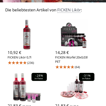
Die beliebtesten Artikel von
FICKEN Likör
:
10,92 €
14,28 €
FICKEN Likör 0,7l
FICKEN Würfel 20x0,03l
★★★★★
PET
(236)
★★★★★
(64)
-28%
-31%
im Paket
im Paket
21,83 €
21,83 €