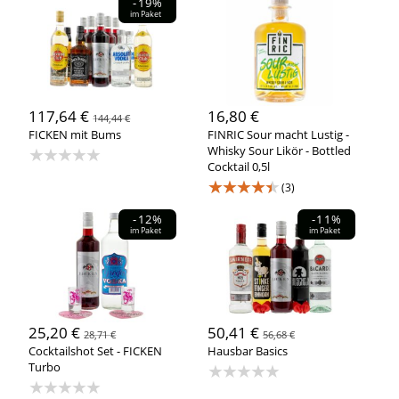
-19%
im Paket
117,64 €
16,80 €
144,44 €
FICKEN mit Bums
FINRIC Sour macht Lustig -
★★★★★
Whisky Sour Likör - Bottled
Cocktail 0,5l
★★★★★
(3)
-12%
-11%
im Paket
im Paket
25,20 €
50,41 €
28,71 €
56,68 €
Cocktailshot Set - FICKEN
Hausbar Basics
Turbo
★★★★★
★★★★★