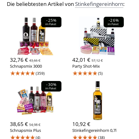
Die beliebtesten Artikel von
Stinkefingereinhorn
:
-25%
-26%
im Paket
im Paket
32,76 €
42,01 €
43,66 €
57,12 €
Schnapsmix 3000
Party Shot-Mix
★★★★★
★★★★★
(359)
(5)
-30%
im Paket
38,65 €
10,92 €
54,98 €
Schnapsmix Plus
Stinkefingereinhorn 0,7l
★★★★★
★★★★★
(4)
(38)