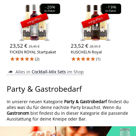
-20%
-19%
im Paket
im Paket
vergriffen
vergriffen
23,52 €
23,52 €
29,45 €
28,95 €
FICKEN ROYAL Startpaket
KUSCHELN Royal
★★★★★
★★★★★
(2)
(1)
Alles in
Cocktail-Mix Sets
im Shop
Party & Gastrobedarf
In unserer neuen Kategorie
Party & Gastrobedarf
findest du
alles was du für deine nächste Party brauchst. Wenn du
Gastronom
bist findest du in dieser Kategorie die passende
Ausstattung für deine Kneipe oder Bar.