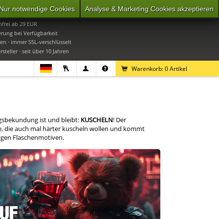
Nur notwendige Cookies
Analyse & Marketing Cookies akzeptieren
0
Mo-Do 9-16 Uhr, Fr 9-15 Uhr
frei ab 29 EUR
erung bei Verfügbarkeit
en · immer SSL-verschlüsselt
steller · seit über 10 Jahren
Warenkorb:
0
Artikel
sbekundung ist und bleibt:
KUSCHELN
! Der
lle, die auch mal härter kuscheln wollen und kommt
ligen Flaschenmotiven.