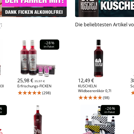
r
:
Die beliebtesten Artikel v
-28%
im Paket
25,98 €
12,49 €
3
35,97 €
03l
Erfrischungs-FICKEN
KUSCHELN
S
Wildbeerenlikör 0,7l
★★★★★
(298)
★★★★★
(98)
%
-26%
et
im Paket