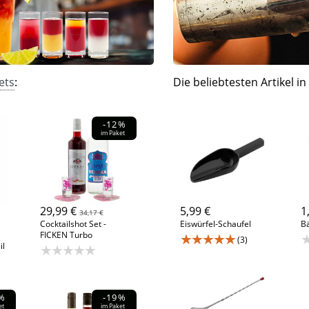
ets
:
Die beliebtesten Artikel in
-12%
im Paket
29,99 €
5,99 €
1
34,17 €
Cocktailshot Set -
Eiswürfel-Schaufel
Bä
FICKEN Turbo
★★★★★
(3)
il
★★★★★
%
-19%
et
im Paket