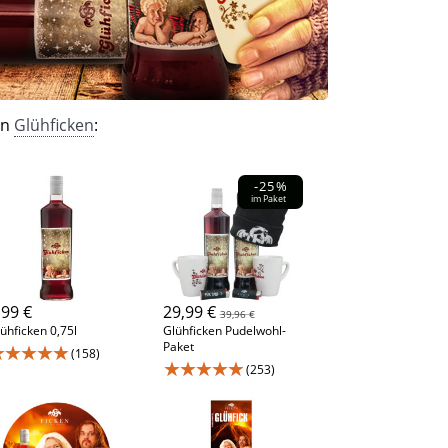
on
Glühficken
:
-25%
im Paket
,99 €
29,99 €
39,96 €
ühficken 0,75l
Glühficken Pudelwohl-
Paket
★★★★★
(158)
★★★★★
(253)