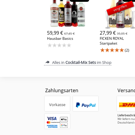
vergriffen
59,99 €
27,99 €
67,45 €
35,05 €
Hausbar Basics
FICKEN ROYAL
Startpaket
★★★★★
★★★★★
(2)
Alles in
Cocktail-Mix Sets
im Shop
Zahlungsarten
Versan
Vorkasse
Lieferbeschr
Wir liefern n
Deutschland 