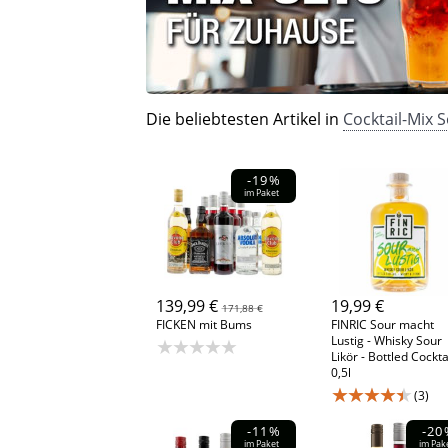
Die beliebtesten Artikel in
Cocktail-Mix S
-19%
im Paket
139,99 €
19,99 €
171,88 €
FICKEN mit Bums
FINRIC Sour macht
Lustig - Whisky Sour
★★★★★
Likör - Bottled Cockta
0,5l
★★★★★
(3)
-11%
-20
im Paket
im Pak