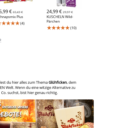
5,99 €
24,99 €
65,43 €
29,97 €
hnapsmix Plus
KUSCHELN Wild-
Pärchen
★★★★★
(4)
★★★★★
(10)
p
ndest du hier alles zum Thema
Glühficken
, dem
EN Welt. Wenn du eine witzige Alternative zu
. suchst, bist hier genau richtig.