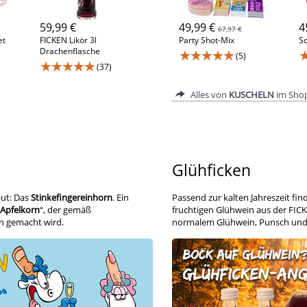
59,99 €
49,99 €
4
67,97 €
et
FICKEN Likör 3l
Party Shot-Mix
Sc
Drachenflasche
★★★★★
(5)
★★★★★
(37)
Alles von
KUSCHELN
im Sho
Glühficken
aut: Das
Stinkefingereinhorn
. Ein
Passend zur kalten Jahreszeit fi
Apfelkorn
“, der gemäß
fruchtigen Glühwein aus der FICK
n gemacht wird.
normalem Glühwein, Punsch und Co