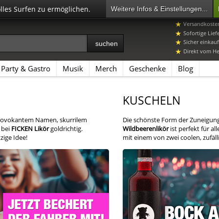
olles Surfen zu ermöglichen.
Weitere Infos & Einstellungen...
07392 96649-
Versandkosten
Sofortige Lief
Sicher einkauf
Direkt vom Her
Party & Gastro
Musik
Merch
Geschenke
Blog
KUSCHELN
 provokantem Namen, skurrilem
Die schönste Form der Zuneigung
 bei
FICKEN Likör
goldrichtig.
Wildbeerenlikör
ist perfekt für a
zige Idee!
mit einem von zwei coolen, zufäl