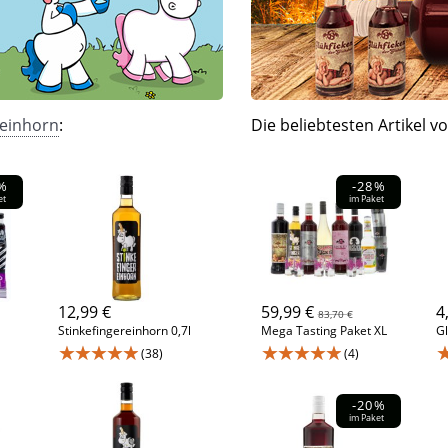
reinhorn
:
Die beliebtesten Artikel v
%
-28%
et
im Paket
12,99 €
59,99 €
4
83,70 €
Stinkefingereinhorn 0,7l
Mega Tasting Paket XL
Gl
★★★★★
★★★★★
(38)
(4)
-20%
im Paket