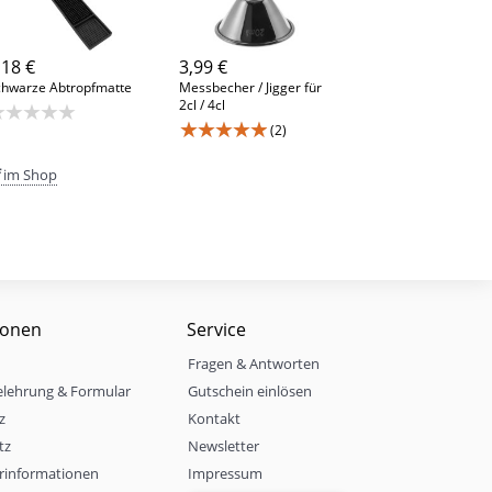
,18 €
3,99 €
chwarze Abtropfmatte
Messbecher / Jigger für
2cl / 4cl
★★★★★
★★★★★
(2)
im Shop
ionen
Service
Fragen & Antworten
elehrung & Formular
Gutschein einlösen
z
Kontakt
tz
Newsletter
rinformationen
Impressum