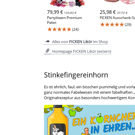
79,99 €
25,98 €
126,82 €
37,72 €
Partylöwen Premium
FICKEN Ausschank-S
Paket
★★★★★
(29)
★★★★★
(24)
Alles von
FICKEN Likör
im Shop
Homepage FICKEN Likör (extern)
Stinkefingereinhorn
Es ist ehrlich, faul, ein bisschen pummelig und vorl
ganz normales Fabelwesen mit einem fabelhaften „
Originalrezeptur aus besonders hochwertigem Kor