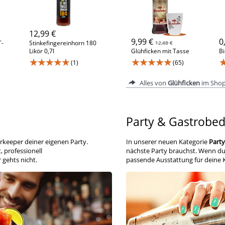
12,99 €
9,99 €
0
T-
Stinkefingereinhorn 180
12,48 €
Likör 0,7l
Glühficken mit Tasse
Bi
★★★★★
★★★★★
(1)
(65)
Alles von
Glühficken
im Sho
Party & Gastrobed
rkeeper deiner eigenen Party.
In unserer neuen Kategorie
Party
, professionell
nächste Party brauchst. Wenn d
gehts nicht.
passende Ausstattung für deine K