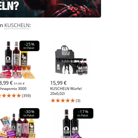
on
KUSCHELN
:
-25%
im Paket
8,99 €
15,99 €
51,96 €
chnapsmix 3000
KUSCHELN Würfel
20x0,02l
★★★★★
(359)
★★★★★
(3)
-30%
-17%
im Paket
im Paket