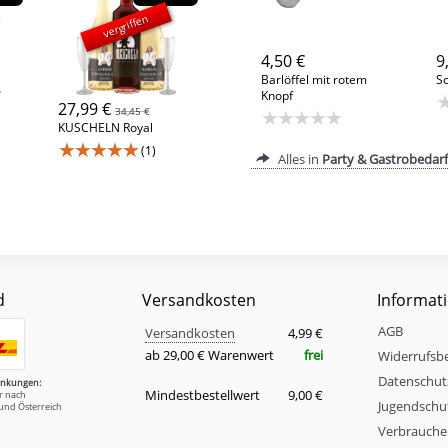
vergriffen
4,50 €
9
Barlöffel mit rotem
S
Knopf
27,99 €
34,45 €
★★★★★
KUSCHELN Royal
★★★★★
(1)
Alles in
Party & Gastrobedarf
d
Versandkosten
Informat
Versandkosten
AGB
Eigenschaft
Wert
Versandkosten
4,99 €
ab 29,00 € Warenwert
frei
Widerrufsb
Datenschut
änkungen:
Mindestbestellwert
9,00 €
ur nach
Jugendschu
und Österreich
Verbrauche