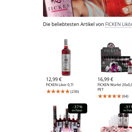
Die beliebtesten Artikel von
FICKEN Likö
12,99 €
16,99 €
FICKEN Likör 0,7l
FICKEN Würfel 20x0,
PET
★★★★★
(236)
★★★★★
(64)
-37%
-31
im Paket
im Pak