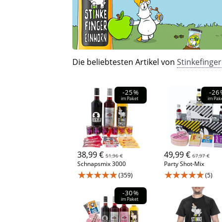
Die beliebtesten Artikel von
Stinkefinge
-25%
-26
im Paket
im Pak
38,99 €
49,99 €
51,96 €
67,97 €
Schnapsmix 3000
Party Shot-Mix
★★★★★
★★★★★
(359)
(5)
-30%
im Paket