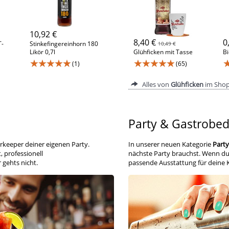
10,92 €
8,40 €
0
T-
Stinkefingereinhorn 180
10,49 €
Likör 0,7l
Glühficken mit Tasse
Bi
★★★★★
★★★★★
(1)
(65)
Alles von
Glühficken
im Sho
Party & Gastrobed
rkeeper deiner eigenen Party.
In unserer neuen Kategorie
Party
, professionell
nächste Party brauchst. Wenn d
gehts nicht.
passende Ausstattung für deine K