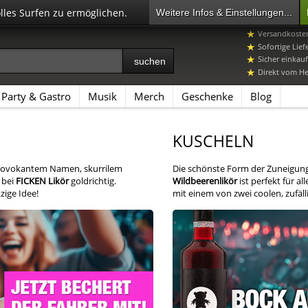
olles Surfen zu ermöglichen.
Weitere Infos & Einstellungen...
07392 96649-
Versandkosten
Sofortige Lief
Sicher einkauf
Direkt vom Her
Party & Gastro
Musik
Merch
Geschenke
Blog
KUSCHELN
 provokantem Namen, skurrilem
Die schönste Form der Zuneigung
 bei
FICKEN Likör
goldrichtig.
Wildbeerenlikör
ist perfekt für a
zige Idee!
mit einem von zwei coolen, zufäl