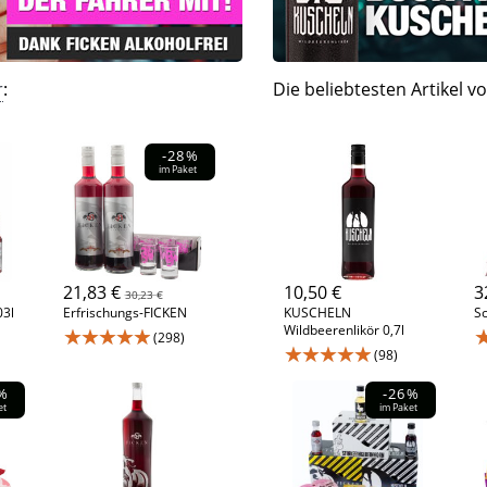
r
:
Die beliebtesten Artikel v
-28%
im Paket
21,83 €
10,50 €
3
30,23 €
03l
Erfrischungs-FICKEN
KUSCHELN
S
Wildbeerenlikör 0,7l
★★★★★
(298)
★★★★★
(98)
%
-26%
et
im Paket