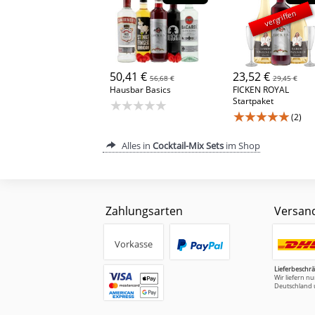
vergriffen
50,41 €
23,52 €
56,68 €
29,45 €
Hausbar Basics
FICKEN ROYAL
Startpaket
★★★★★
★★★★★
(2)
Alles in
Cocktail-Mix Sets
im Shop
Zahlungsarten
Versan
Vorkasse
Lieferbeschr
Wir liefern n
Deutschland 