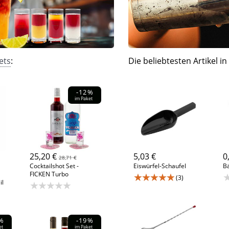
ets
:
Die beliebtesten Artikel in
-12%
im Paket
25,20 €
5,03 €
0
28,71 €
Cocktailshot Set -
Eiswürfel-Schaufel
Bä
FICKEN Turbo
★★★★★
(3)
il
★★★★★
%
-19%
et
im Paket