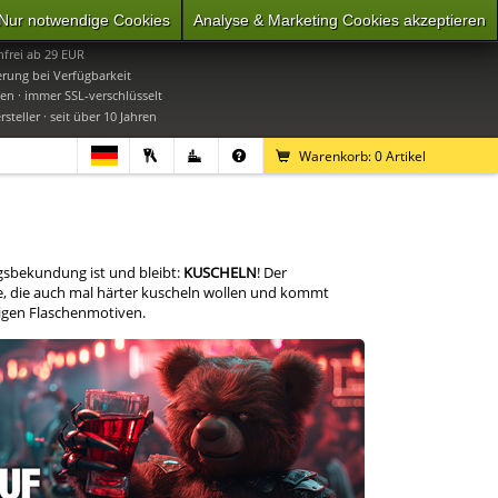
Nur notwendige Cookies
Analyse & Marketing Cookies akzeptieren
0
Mo-Do 9-16 Uhr, Fr 9-15 Uhr
frei ab 29 EUR
erung bei Verfügbarkeit
en · immer SSL-verschlüsselt
steller · seit über 10 Jahren
Warenkorb:
0
Artikel
sbekundung ist und bleibt:
KUSCHELN
! Der
lle, die auch mal härter kuscheln wollen und kommt
ligen Flaschenmotiven.