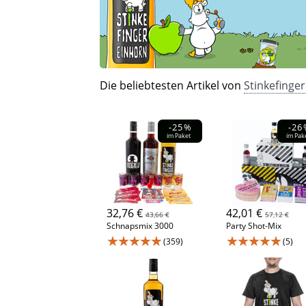
Die beliebtesten Artikel von
Stinkefinge
-25%
-26
im Paket
im Pak
32,76 €
42,01 €
43,66 €
57,12 €
Schnapsmix 3000
Party Shot-Mix
★★★★★
★★★★★
(359)
(5)