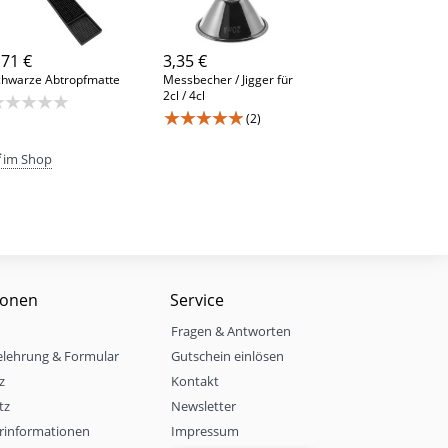
,71 €
3,35 €
chwarze Abtropfmatte
Messbecher / Jigger für
2cl / 4cl
★★★★★
★★★★★
(2)
im Shop
ionen
Service
Fragen & Antworten
elehrung & Formular
Gutschein einlösen
z
Kontakt
tz
Newsletter
rinformationen
Impressum