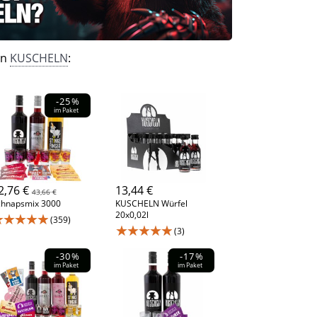
on
KUSCHELN
:
-25%
im Paket
2,76 €
13,44 €
43,66 €
chnapsmix 3000
KUSCHELN Würfel
20x0,02l
★★★★★
(359)
★★★★★
(3)
-30%
-17%
im Paket
im Paket