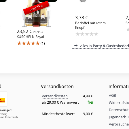
vergriffen
3,78 €
7
Barlöffel mit rotem
S
Knopf
23,52 €
28,95 €
★★★★★
KUSCHELN Royal
★★★★★
(1)
Alles in
Party & Gastrobedarf
d
Versandkosten
Informat
Versandkosten
AGB
Eigenschaft
Wert
Versandkosten
4,99 €
ab 29,00 € Warenwert
frei
Widerrufsb
Datenschut
änkungen:
Mindestbestellwert
9,00 €
ur nach
Jugendschu
und Österreich
Verbrauche