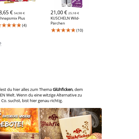
8,65 €
21,00 €
54,98 €
25,18 €
hnapsmix Plus
KUSCHELN Wild-
Pärchen
★★★★★
(4)
★★★★★
(10)
p
ndest du hier alles zum Thema
Glühficken
, dem
EN Welt. Wenn du eine witzige Alternative zu
. suchst, bist hier genau richtig.