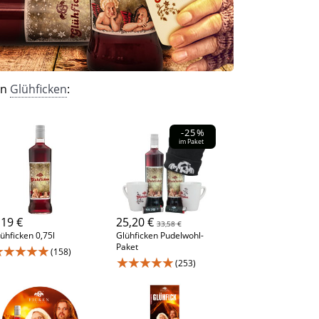
on
Glühficken
:
-25%
im Paket
,19 €
25,20 €
33,58 €
ühficken 0,75l
Glühficken Pudelwohl-
Paket
★★★★★
(158)
★★★★★
(253)