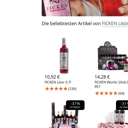
Die beliebtesten Artikel von
FICKEN Likö
10,92 €
14,28 €
FICKEN Likör 0,7l
FICKEN Würfel 20x0,
PET
★★★★★
(236)
★★★★★
(64)
-37%
-31
im Paket
im Pak