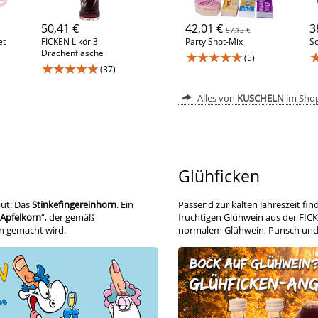
50,41 €
42,01 €
3
57,12 €
et
FICKEN Likör 3l
Party Shot-Mix
Sc
Drachenflasche
★★★★★
(5)
★★★★★
(37)
Alles von
KUSCHELN
im Sho
Glühficken
aut: Das
Stinkefingereinhorn
. Ein
Passend zur kalten Jahreszeit fi
Apfelkorn
“, der gemäß
fruchtigen Glühwein aus der FICK
n gemacht wird.
normalem Glühwein, Punsch und Co