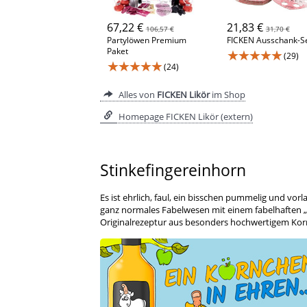
67,22 €
21,83 €
106,57 €
31,70 €
Partylöwen Premium
FICKEN Ausschank-S
Paket
★★★★★
(29)
★★★★★
(24)
Alles von
FICKEN Likör
im Shop
Homepage FICKEN Likör (extern)
Stinkefingereinhorn
Es ist ehrlich, faul, ein bisschen pummelig und vorl
ganz normales Fabelwesen mit einem fabelhaften „
Originalrezeptur aus besonders hochwertigem Kor