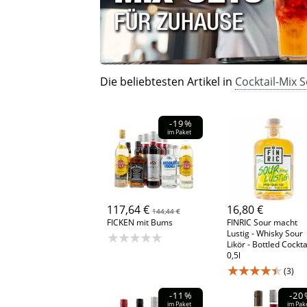
Die beliebtesten Artikel in
Cocktail-Mix S
-19%
im Paket
117,64 €
16,80 €
144,44 €
FICKEN mit Bums
FINRIC Sour macht
Lustig - Whisky Sour
★★★★★
Likör - Bottled Cockta
0,5l
★★★★★
(3)
-11%
-20
im Paket
im Pak