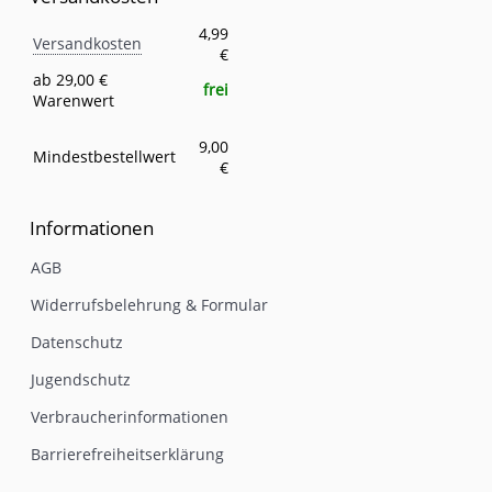
Versandkosten
Eigenschaft
Wert
4,99
Versandkosten
€
ab 29,00 €
frei
Warenwert
9,00
Mindestbestellwert
€
Informationen
AGB
Widerrufsbelehrung & Formular
Datenschutz
Jugendschutz
Verbraucherinformationen
Barrierefreiheitserklärung