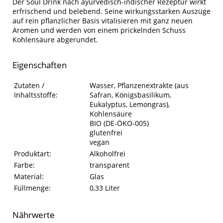
Der Soul Drink nach ayurvedisch-indischer Rezeptur wirkt
erfrischend und belebend. Seine wirkungsstarken Auszüge
auf rein pflanzlicher Basis vitalisieren mit ganz neuen
Aromen und werden von einem prickelnden Schuss
Kohlensäure abgerundet.
Eigenschaften
Eigenschaften des Produkts
Eigenschaft
Wert
Zutaten /
Wasser, Pflanzenextrakte (aus
Inhaltsstoffe:
Safran, Königsbasilikum,
Eukalyptus, Lemongras),
Kohlensäure
BIO (DE-ÖKO-005)
glutenfrei
vegan
Produktart:
Alkoholfrei
Farbe:
transparent
Material:
Glas
Füllmenge:
0,33 Liter
Nährwerte