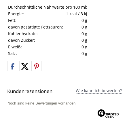
Nährwerte
Eigenschaft
Wert
Durchschnittliche Nährwerte pro 100 ml:
Energie:
1 kcal / 3 kj
Fett:
0 g
davon gesättigte Fettsäuren:
0 g
Kohlenhydrate:
0 g
davon Zucker:
0 g
Eiweiß:
0 g
Salz:
0 g
Kundenrezensionen
Wie kann ich bewerten?
Noch sind keine Bewertungen vorhanden.