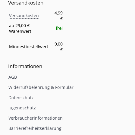
Versandkosten
Versandkosten
Eigenschaft
Wert
4,99
Versandkosten
€
ab 29,00 €
frei
Warenwert
9,00
Mindestbestellwert
€
Informationen
AGB
Widerrufsbelehrung & Formular
Datenschutz
Jugendschutz
Verbraucherinformationen
Barrierefreiheitserklärung