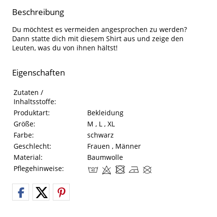
Beschreibung
Du möchtest es vermeiden angesprochen zu werden?
Dann statte dich mit diesem Shirt aus und zeige den
Leuten, was du von ihnen hältst!
Eigenschaften
Eigenschaften des Produkts
Eigenschaft
Wert
Zutaten /
Inhaltsstoffe:
Produktart:
Bekleidung
Größe:
M , L , XL
Farbe:
schwarz
Geschlecht:
Frauen , Männer
Material:
Baumwolle
Pflegehinweise: