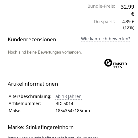
Bundle-Preis:
32,99
€
Du sparst:
4,39 €
(12%)
Kundenrezensionen
Wie kann ich bewerten?
Noch sind keine Bewertungen vorhanden.
Artikelinformationen
Artikelinformationen
Eigenschaft
Wert
Altersbeschränkung:
ab 18 Jahren
Artikelnummer:
BDL5014
Maße:
185x354x185mm
Marke: Stinkefingereinhorn