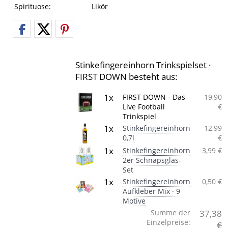
Spirituose:
Likör
Stinkefingereinhorn Trinkspielset ·
FIRST DOWN besteht aus:
1x
FIRST DOWN - Das
19,90
Live Football
€
Trinkspiel
1x
Stinkefingereinhorn
12,99
0,7l
€
1x
Stinkefingereinhorn
3,99 €
2er Schnapsglas-
Set
1x
Stinkefingereinhorn
0,50 €
Aufkleber Mix · 9
Motive
Summe der
37,38
Einzelpreise:
€