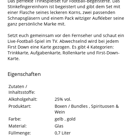
Das perfekte Trinkspielset für Football-Begeisterte. Das
Stinkefingereinhorn ist begeistert und gibt dem Set mit
einer Flasche seines leckeren Korns, zwei passenden
Schnapsgläsern und einem Pack witziger Aufkleber seine
ganz persönliche Marke mit.
Setzt euch gemeinsam vor den Fernseher und schaut ein
Live-Football-Spiel im TV. Abwechselnd wird bei jedem
First Down eine Karte gezogen. Es gibt 4 Kategorien:
Trinkkarte, Aufgabenkarte, Rollenkarte und First-Down-
Karte.
Eigenschaften
Eigenschaften des Produkts
Eigenschaft
Wert
Zutaten /
Inhaltsstoffe:
Alkoholgehalt:
25% vol.
Produktart:
Boxen / Bundles , Spirituosen &
Wein
Farbe:
gelb , gold
Material:
Glas
Füllmenge:
0,7 Liter