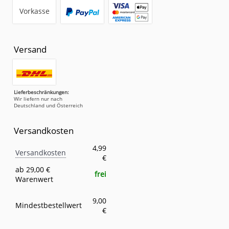
Vorkasse
Versand
Lieferbeschränkungen:
Wir liefern nur nach
Deutschland und Österreich
Versandkosten
Versandkosten
Eigenschaft
Wert
4,99
Versandkosten
€
ab 29,00 €
frei
Warenwert
9,00
Mindestbestellwert
€