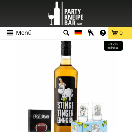
Menü
0
-12%
im Paket