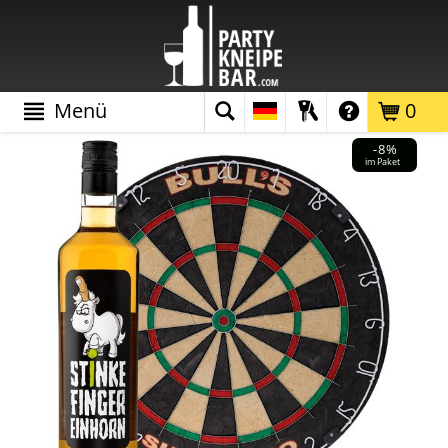
Menü
0
-8%
im Paket