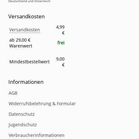
Deutschland und Österreich
Versandkosten
Versandkosten
Eigenschaft
Wert
4,99
Versandkosten
€
ab 29,00 €
frei
Warenwert
9,00
Mindestbestellwert
€
Informationen
AGB
Widerrufsbelehrung & Formular
Datenschutz
Jugendschutz
Verbraucherinformationen