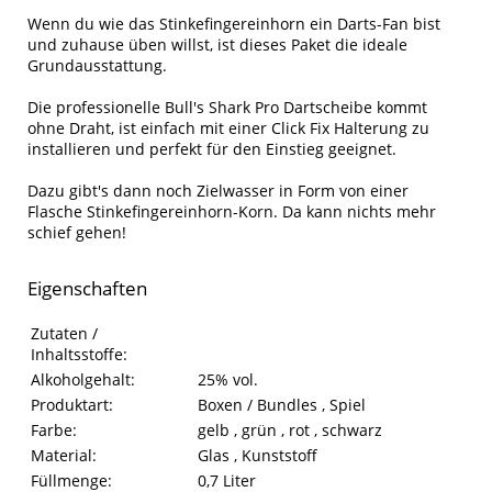
Wenn du wie das Stinkefingereinhorn ein Darts-Fan bist
und zuhause üben willst, ist dieses Paket die ideale
Grundausstattung.
Die professionelle Bull's Shark Pro Dartscheibe kommt
ohne Draht, ist einfach mit einer Click Fix Halterung zu
installieren und perfekt für den Einstieg geeignet.
Dazu gibt's dann noch Zielwasser in Form von einer
Flasche Stinkefingereinhorn-Korn. Da kann nichts mehr
schief gehen!
Eigenschaften
Eigenschaften des Produkts
Eigenschaft
Wert
Zutaten /
Inhaltsstoffe:
Alkoholgehalt:
25% vol.
Produktart:
Boxen / Bundles , Spiel
Farbe:
gelb , grün , rot , schwarz
Material:
Glas , Kunststoff
Füllmenge:
0,7 Liter