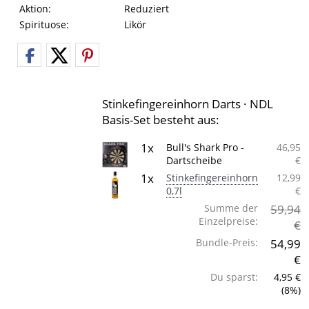
Aktion:
Reduziert
Spirituose:
Likör
Stinkefingereinhorn Darts · NDL
Basis-Set besteht aus:
1x
Bull's Shark Pro -
46,95
Dartscheibe
€
1x
Stinkefingereinhorn
12,99
0,7l
€
Summe der
59,94
Einzelpreise:
€
Bundle-Preis:
54,99
€
Du sparst:
4,95 €
(8%)