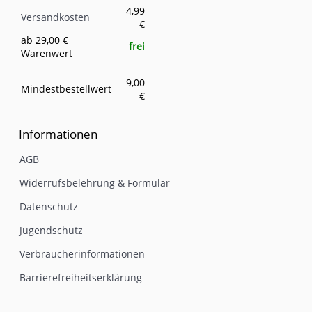
Versandkosten
Eigenschaft
Wert
4,99
Versandkosten
€
ab 29,00 €
frei
Warenwert
9,00
Mindestbestellwert
€
Informationen
AGB
Widerrufsbelehrung & Formular
Datenschutz
Jugendschutz
Verbraucherinformationen
Barrierefreiheitserklärung