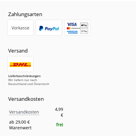
Zahlungsarten
Vorkasse
Versand
Lieferbeschränkungen:
Wir liefern nur nach
Deutschland und Österreich
Versandkosten
Versandkosten
Eigenschaft
Wert
4,99
Versandkosten
€
ab 29,00 €
frei
Warenwert