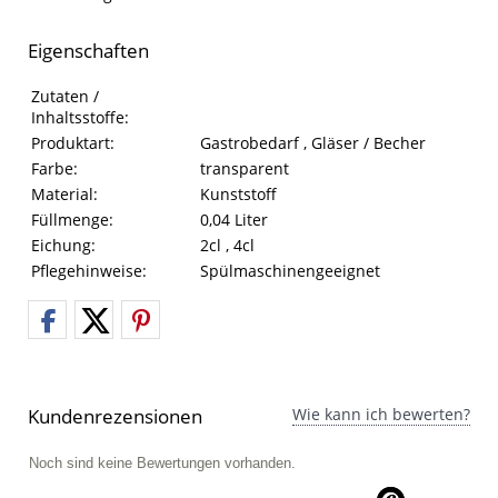
Eigenschaften
Eigenschaften des Produkts
Eigenschaft
Wert
Zutaten /
Inhaltsstoffe:
Produktart:
Gastrobedarf , Gläser / Becher
Farbe:
transparent
Material:
Kunststoff
Füllmenge:
0,04 Liter
Eichung:
2cl , 4cl
Pflegehinweise:
Spülmaschinengeeignet
Kundenrezensionen
Wie kann ich bewerten?
Noch sind keine Bewertungen vorhanden.