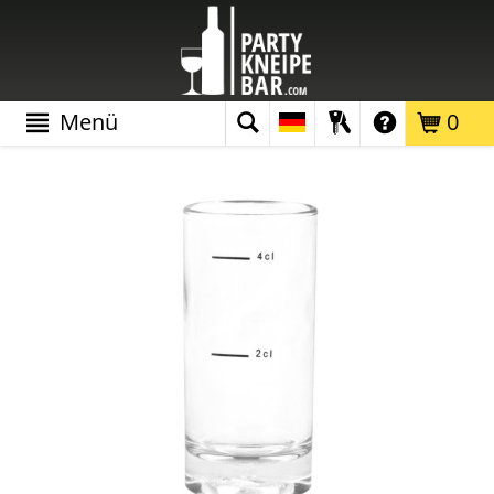
Menü
0