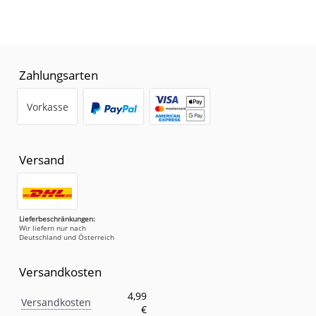
Zahlungsarten
Vorkasse
Versand
Lieferbeschränkungen:
Wir liefern nur nach
Deutschland und Österreich
Versandkosten
Versandkosten
Eigenschaft
Wert
4,99
Versandkosten
€