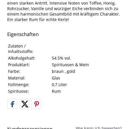
einen starken Antritt. Intensive Noten von Toffee, Honig,
Rohrzucker, Vanille und würziger Eiche verbinden sich zu
einem harmonischen Gesamtbild mit kräftigem Charakter.
Ein starker Rum für echte Kerle!
Eigenschaften
Eigenschaften des Produkts
Eigenschaft
Wert
Zutaten /
Inhaltsstoffe:
Alkoholgehalt:
54.5% vol.
Produktart:
Spirituosen & Wein
Farbe:
braun , gold
Material:
Glas
Füllmenge:
0,7 Liter
Spirituose:
Rum
Kundenrezensionen
Wie kann ich bewerten?