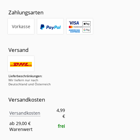
Zahlungsarten
Vorkasse
Versand
Lieferbeschränkungen:
Wir liefern nur nach
Deutschland und Österreich
Versandkosten
Versandkosten
Eigenschaft
Wert
4,99
Versandkosten
€
ab 29,00 €
frei
Warenwert