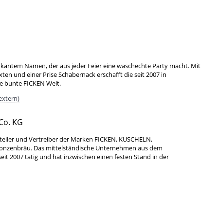
okantem Namen, der aus jeder Feier eine waschechte Party macht. Mit
xten und einer Prise Schabernack erschafft die seit 2007 in
ne bunte FICKEN Welt.
extern)
Co. KG
teller und Vertreiber der Marken FICKEN, KUSCHELN,
Bonzenbräu. Das mittelständische Unternehmen aus dem
it 2007 tätig und hat inzwischen einen festen Stand in der