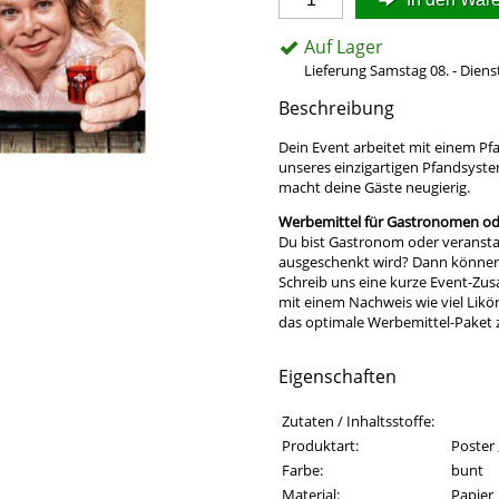
Auf Lager
Lieferung Samstag 08. - Diens
Beschreibung
Dein Event arbeitet mit einem 
unseres einzigartigen Pfandsyste
macht deine Gäste neugierig.
Werbemittel für Gastronomen ode
Du bist Gastronom oder veransta
ausgeschenkt wird? Dann können w
Schreib uns eine kurze Event-Zu
mit einem Nachweis wie viel Likö
das optimale Werbemittel-Paket
Eigenschaften
Eigenschaften des Produkts
Eigenschaft
Wert
Zutaten / Inhaltsstoffe:
Produktart:
Poster 
Farbe:
bunt
Material:
Papier