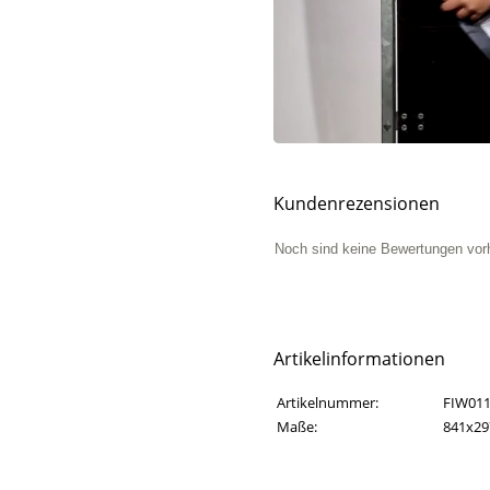
Kundenrezensionen
Noch sind keine Bewertungen vor
Artikelinformationen
Artikelinformationen
Eigenschaft
Wert
Artikelnummer:
FIW01
Maße:
841x2