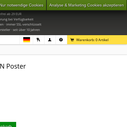
Nur notwendige Cookies
Analyse & Marketing Cookies akzeptieren
0
Mo-Do 9-16 Uhr, Fr 9-15 Uhr
frei ab 29 EUR
erung bei Verfügbarkeit
en · immer SSL-verschlüsselt
steller · seit über 10 Jahren
Warenkorb:
0
Artikel
N Poster
enkorb