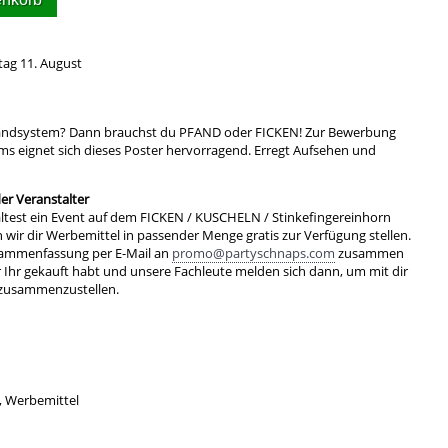
tag 11. August
Pfandsystem? Dann brauchst du PFAND oder FICKEN! Zur Bewerbung
ms eignet sich dieses Poster hervorragend. Erregt Aufsehen und
r Veranstalter
ltest ein Event auf dem FICKEN / KUSCHELN / Stinkefingereinhorn
ir dir Werbemittel in passender Menge gratis zur Verfügung stellen.
sammenfassung per E-Mail an
promo@partyschnaps.com
zusammen
r Ihr gekauft habt und unsere Fachleute melden sich dann, um mit dir
 zusammenzustellen.
, Werbemittel