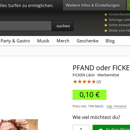
olles Surfen zu ermöglichen.
Weitere Infos & Einstellungen...
07392 96649-
Versandkosten
Sofortige Lief
Sicher einkauf
Direkt vom Her
Party & Gastro
Musik
Merch
Geschenke
Blog
PFAND oder FICKE
FICKEN Likör · Werbemittel
★★★★★
(2)
0,10 €
Preis inkl. 19% MwSt. ·
zzgl. Versand
Wie viel möchtest du?
In den War