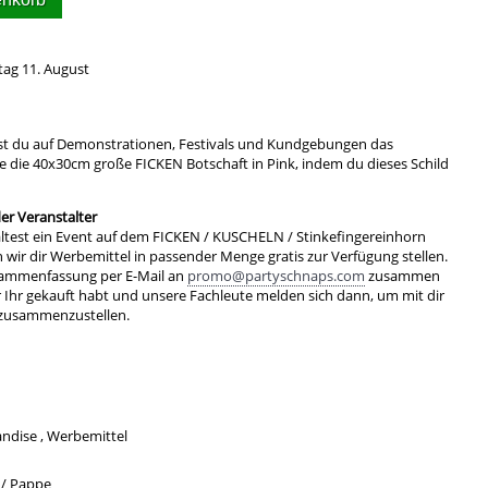
tag 11. August
st du auf Demonstrationen, Festivals und Kundgebungen das
 die 40x30cm große FICKEN Botschaft in Pink, indem du dieses Schild
r Veranstalter
ltest ein Event auf dem FICKEN / KUSCHELN / Stinkefingereinhorn
ir dir Werbemittel in passender Menge gratis zur Verfügung stellen.
sammenfassung per E-Mail an
promo@partyschnaps.com
zusammen
r Ihr gekauft habt und unsere Fachleute melden sich dann, um mit dir
 zusammenzustellen.
ndise , Werbemittel
 / Pappe