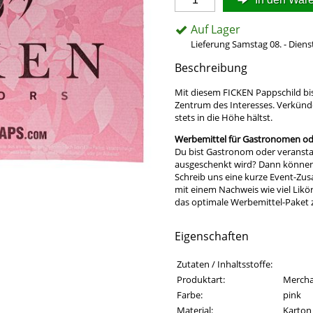
Auf Lager
Lieferung Samstag 08. - Diens
Beschreibung
Mit diesem FICKEN Pappschild bi
Zentrum des Interesses. Verkünde
stets in die Höhe hältst.
Werbemittel für Gastronomen ode
Du bist Gastronom oder veransta
ausgeschenkt wird? Dann können w
Schreib uns eine kurze Event-Zu
mit einem Nachweis wie viel Likö
das optimale Werbemittel-Paket
Eigenschaften
Eigenschaften des Produkts
Eigenschaft
Wert
Zutaten / Inhaltsstoffe:
Produktart:
Mercha
Farbe:
pink
Material:
Karton