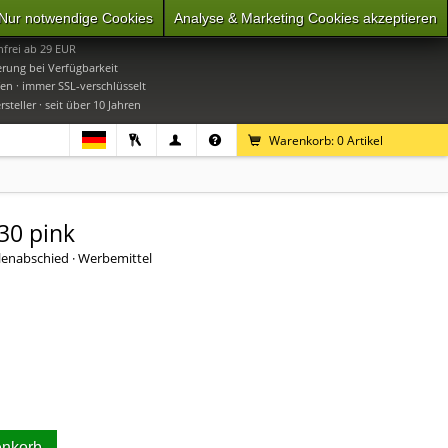
Nur notwendige Cookies
Analyse & Marketing Cookies akzeptieren
0
Mo-Do 9-16 Uhr, Fr 9-15 Uhr
frei ab 29 EUR
erung bei Verfügbarkeit
en · immer SSL-verschlüsselt
steller · seit über 10 Jahren
Warenkorb:
0
Artikel
30 pink
ellenabschied · Werbemittel
enkorb