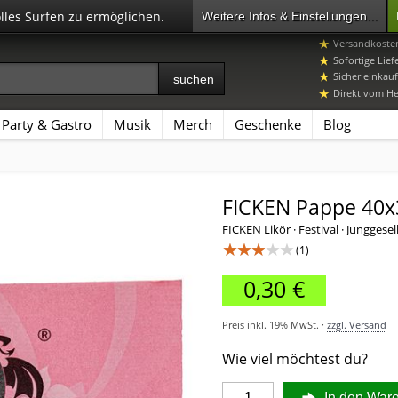
olles Surfen zu ermöglichen.
Weitere Infos & Einstellungen...
07392 96649-
Versandkosten
Sofortige Lief
Sicher einkauf
Direkt vom Her
Party & Gastro
Musik
Merch
Geschenke
Blog
FICKEN Pappe 40x
FICKEN Likör · Festival · Jungges
★★★★★
(1)
0,30 €
Preis inkl. 19% MwSt. ·
zzgl. Versand
Wie viel möchtest du?
In den War