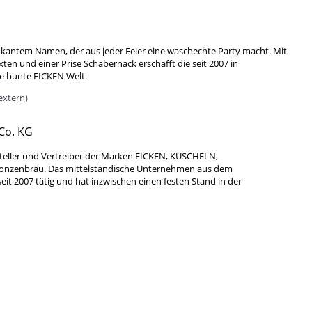
okantem Namen, der aus jeder Feier eine waschechte Party macht. Mit
xten und einer Prise Schabernack erschafft die seit 2007 in
ne bunte FICKEN Welt.
extern)
Co. KG
teller und Vertreiber der Marken FICKEN, KUSCHELN,
Bonzenbräu. Das mittelständische Unternehmen aus dem
it 2007 tätig und hat inzwischen einen festen Stand in der