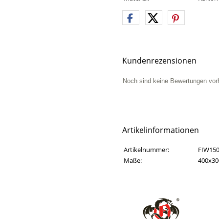
Kundenrezensionen
Noch sind keine Bewertungen vor
Artikelinformationen
Artikelinformationen
Eigenschaft
Wert
Artikelnummer:
FIW15
Maße:
400x3