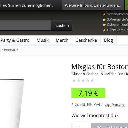
olles Surfen zu ermöglichen.
Weitere Infos & Einstellungen...
07392 96649-
Versandkosten
Sofortige Lief
Sicher einkauf
Direkt vom Her
Party & Gastro
Musik
Merch
Geschenke
Blog
· 10000467
Mixglas für Boston
Gläser & Becher · Nützliche Bar-He
★★★★★
7,19 €
Preis inkl. 19% MwSt. ·
zzgl. Versand
Wie viel möchtest du?
Nicht verfü