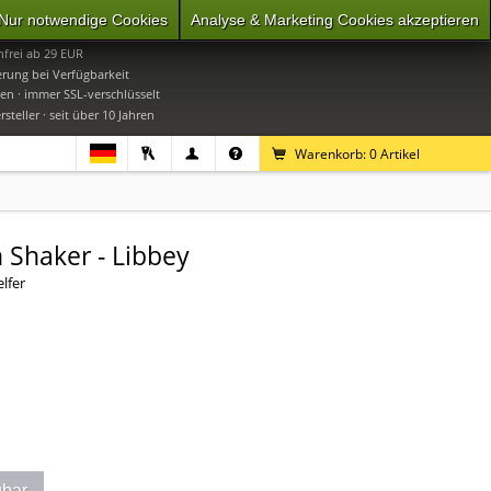
Nur notwendige Cookies
Analyse & Marketing Cookies akzeptieren
0
Mo-Do 9-16 Uhr, Fr 9-15 Uhr
frei ab 29 EUR
erung bei Verfügbarkeit
en · immer SSL-verschlüsselt
steller · seit über 10 Jahren
Warenkorb:
0
Artikel
 Shaker - Libbey
lfer
gbar