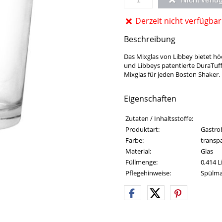
Derzeit nicht verfügbar
Beschreibung
Das Mixglas von Libbey bietet höc
und Libbeys patentierte DuraTuf
Mixglas für jeden Boston Shaker.
Eigenschaften
Eigenschaften des Produkts
Eigenschaft
Wert
Zutaten / Inhaltsstoffe:
Produktart:
Gastrob
Farbe:
transp
Material:
Glas
Füllmenge:
0,414 L
Pflegehinweise:
Spülma