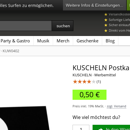
olles Surfen zu ermöglichen.
Weitere Infos & Einstellungen...
07392 96649-
Versandkosten
Sofortige Lief
Sicher einkauf
Direkt vom Her
Party & Gastro
Musik
Merch
Geschenke
Blog
· KUW0402
KUSCHELN Postkart
KUSCHELN · Werbemittel
★★★★★
(1)
0,50 €
Preis inkl. 19% MwSt. ·
zzgl. Versand
Wie viel möchtest du?
In den War