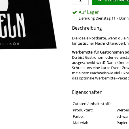
Auf Lager
Lieferung Dienstag 11. - Donn
Beschreibung
Die ideale Postkarte, wenn du ein
fantastischer Nachrichtenüberbri
Werbemittel für Gastronomen ode
Du bist Gastronom oder veransta
ausgeschenkt wird? Dann können w
Schreib uns eine kurze Event-Zu
mit einem Nachweis wie viel Likö
das optimale Werbemittel-Paket
Eigenschaften
Eigenschaften des Produkts
Eigenschaft
Wert
Zutaten / Inhaltsstoffe:
Produktart:
Werbem
Farbe:
schwar
Material:
Papier