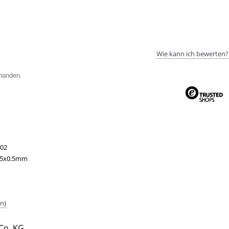
Wie kann ich bewerten?
handen.
02
05x0.5mm
n)
Co. KG