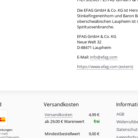
Die EFAG GmbH & Co. KG ist Hers
Stinkefingereinhorn und Baron 
oberschwäbischen Laupheim ist se
Spirituosenbranche.
EFAG GmbH & Co. KG
Neue Welt 32
D-88471 Laupheim
E-Mail:
info@efag.com
https://www.efag.com (extern)
d
Versandkosten
Informat
Versandkosten
AGB
Eigenschaft
Wert
Versandkosten
4,99 €
ab 29,00 € Warenwert
frei
Widerrufsb
Datenschut
änkungen:
Mindestbestellwert
9,00 €
ur nach
Jugendschu
und Österreich