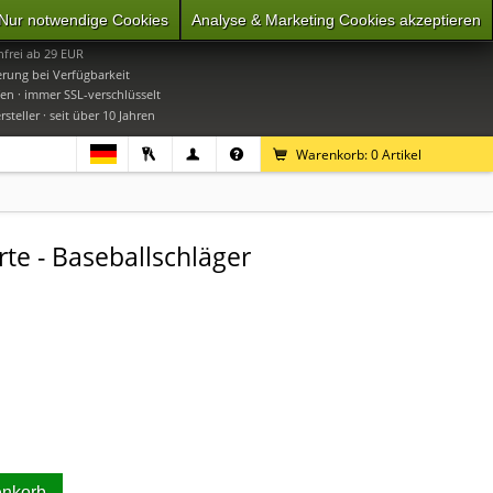
Nur notwendige Cookies
Analyse & Marketing Cookies akzeptieren
0
Mo-Do 9-16 Uhr, Fr 9-15 Uhr
frei ab 29 EUR
erung bei Verfügbarkeit
en · immer SSL-verschlüsselt
steller · seit über 10 Jahren
Warenkorb:
0
Artikel
e - Baseballschläger
enkorb