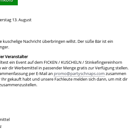
erstag 13. August
e kuschelige Nachricht überbringen willst. Der süße Bär ist ein
nger.
r Veranstalter
ltest ein Event auf dem FICKEN / KUSCHELN / Stinkefingereinhorn
ir dir Werbemittel in passender Menge gratis zur Verfügung stellen.
sammenfassung per E-Mail an
promo@partyschnaps.com
zusammen
r Ihr gekauft habt und unsere Fachleute melden sich dann, um mit dir
 zusammenzustellen.
ittel
z