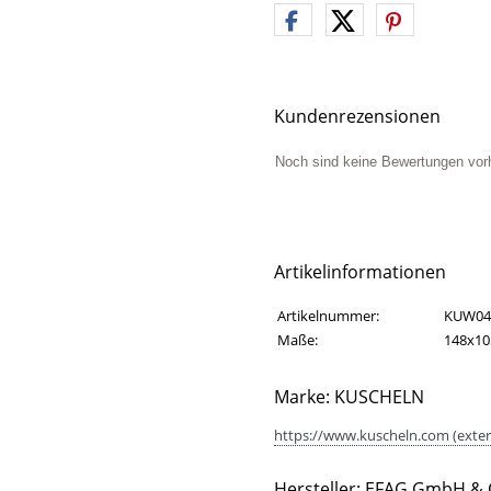
Kundenrezensionen
Noch sind keine Bewertungen vor
Artikelinformationen
Artikelinformationen
Eigenschaft
Wert
Artikelnummer:
KUW04
Maße:
148x1
Marke: KUSCHELN
https://www.kuscheln.com (exter
Hersteller: EFAG GmbH & 