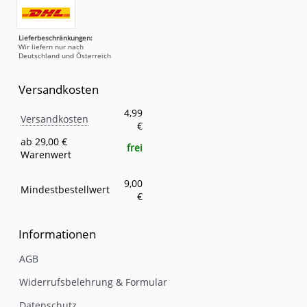
Lieferbeschränkungen:
Wir liefern nur nach
Deutschland und Österreich
Versandkosten
Versandkosten
Eigenschaft
Wert
4,99
Versandkosten
€
ab 29,00 €
frei
Warenwert
9,00
Mindestbestellwert
€
Informationen
AGB
Widerrufsbelehrung & Formular
Datenschutz