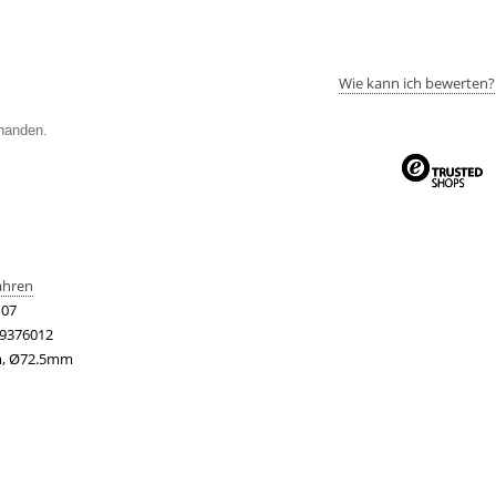
Wie kann ich bewerten?
handen.
ahren
07
9376012
, Ø72.5mm