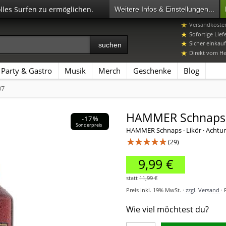
olles Surfen zu ermöglichen.
Weitere Infos & Einstellungen...
07392 96649-
Versandkosten
Sofortige Lief
Sicher einkauf
Direkt vom Her
Party & Gastro
Musik
Merch
Geschenke
Blog
07
HAMMER Schnaps 
-17%
Sonderpreis
HAMMER Schnaps · Likör
·
Achtu
★★★★★
(29)
9,99 €
statt
11,99 €
Preis inkl. 19% MwSt. ·
zzgl. Versand
· 
Wie viel möchtest du?