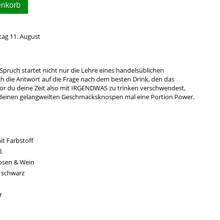
enkorb
tag 11. August
pruch startet nicht nur die Lehre eines handelsüblichen
h die Antwort auf die Frage nach dem besten Drink, den das
vor du deine Zeit also mit IRGENDWAS zu trinken verschwendest,
inen gelangweilten Geschmacksknospen mal eine Portion Power.
it Farbstoff
.
uosen & Wein
, schwarz
r