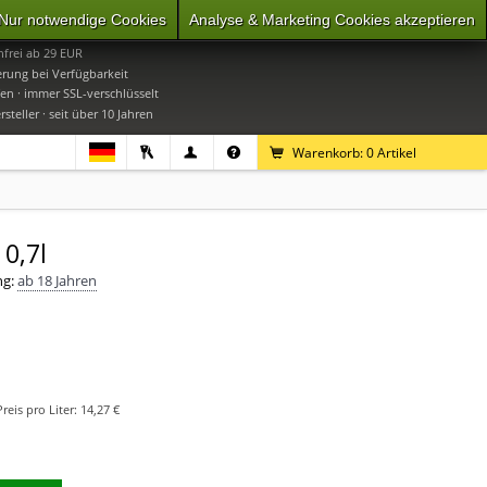
Nur notwendige Cookies
Analyse & Marketing Cookies akzeptieren
0
Mo-Do 9-16 Uhr, Fr 9-15 Uhr
frei ab 29 EUR
erung bei Verfügbarkeit
en · immer SSL-verschlüsselt
steller · seit über 10 Jahren
Warenkorb:
0
Artikel
0,7l
ng:
ab 18 Jahren
Preis pro Liter:
14,27 €