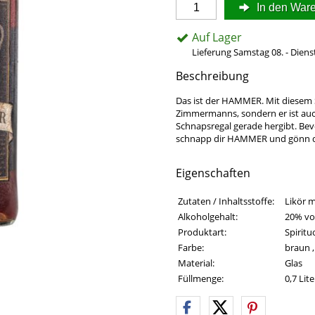
In den War
Auf Lager
Lieferung Samstag 08. - Diens
Beschreibung
Das ist der HAMMER. Mit diesem S
Zimmermanns, sondern er ist auc
Schnapsregal gerade hergibt. Be
schnapp dir HAMMER und gönn de
Eigenschaften
Eigenschaften des Produkts
Eigenschaft
Wert
Zutaten / Inhaltsstoffe:
Likör m
Alkoholgehalt:
20% vol
Produktart:
Spirit
Farbe:
braun 
Material:
Glas
Füllmenge:
0,7 Lite