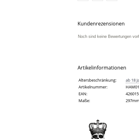
Kundenrezensionen
Noch sind keine Bewertungen vor
Artikelinformationen
Artikelinformationen
Eigenschaft
Wert
Altersbeschränkung:
ab 18 J
Artikelnummer:
HAM01
EAN:
426015
Maße:
297mm