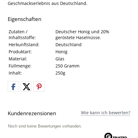
Geschmackserlebnis aus Deutschland.
Eigenschaften
Eigenschaften des Produkts
Eigenschaft
Wert
Zutaten /
Deutscher Honig und 20%
Inhaltsstoffe:
geröstete Haselnüsse.
Herkunftsland:
Deutschland
Produktart:
Honig
Material:
Glas
Füllmenge:
250 Gramm
Inhalt:
250g
Kundenrezensionen
Wie kann ich bewerten?
Noch sind keine Bewertungen vorhanden.