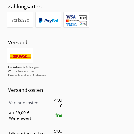
Zahlungsarten
Vorkasse
Versand
Lieferbeschränkungen:
Wir liefern nur nach
Deutschland und Österreich
Versandkosten
Versandkosten
Eigenschaft
Wert
4,99
Versandkosten
€
ab 29,00 €
frei
Warenwert
9,00
Mindestbestellwert