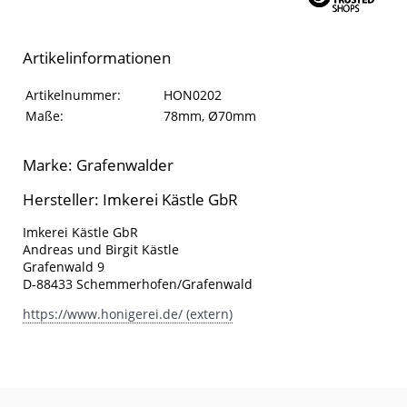
Artikelinformationen
Artikelinformationen
Eigenschaft
Wert
Artikelnummer:
HON0202
Maße:
78mm, Ø70mm
Marke: Grafenwalder
Hersteller: Imkerei Kästle GbR
Imkerei Kästle GbR
Andreas und Birgit Kästle
Grafenwald 9
D-88433 Schemmerhofen/Grafenwald
https://www.honigerei.de/ (extern)