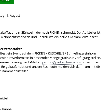
tag 11. August
kalte Tage - ein Glühwein, der nach FICKEN schmeckt. Der Aufsteller ist
f Weihnachtsmärkten und überall, wo ein heißes Getränk erwünscht
r Veranstalter
ltest ein Event auf dem FICKEN / KUSCHELN / Stinkefingereinhorn
ir dir Werbemittel in passender Menge gratis zur Verfügung stellen.
sammenfassung per E-Mail an
promo@partyschnaps.com
zusammen
r Ihr gekauft habt und unsere Fachleute melden sich dann, um mit dir
 zusammenzustellen.
ittel
 / Pappe