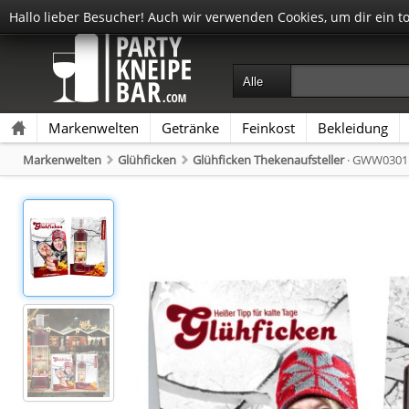
Hallo lieber Besucher! Auch wir verwenden Cookies, um dir ein t
Markenwelten
Getränke
Feinkost
Bekleidung
Markenwelten
Glühficken
Glühficken Thekenaufsteller
· GWW0301