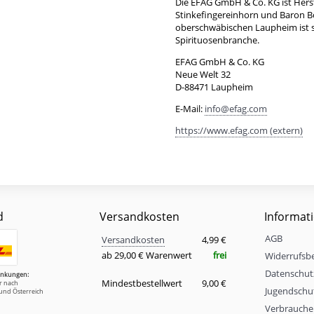
Die EFAG GmbH & Co. KG ist Hers
Stinkefingereinhorn und Baron 
oberschwäbischen Laupheim ist se
Spirituosenbranche.
EFAG GmbH & Co. KG
Neue Welt 32
D-88471 Laupheim
E-Mail:
info@efag.com
https://www.efag.com (extern)
d
Versandkosten
Informat
Versandkosten
AGB
Eigenschaft
Wert
Versandkosten
4,99 €
ab 29,00 € Warenwert
frei
Widerrufsb
Datenschut
änkungen:
Mindestbestellwert
9,00 €
ur nach
Jugendschu
und Österreich
Verbrauche