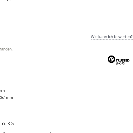
Wie kann ich bewerten?
handen.
301
10x1mm
Co. KG