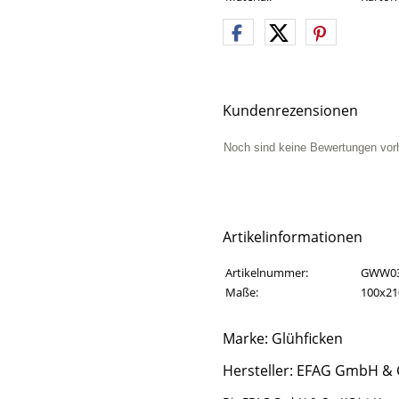
Kundenrezensionen
Noch sind keine Bewertungen vor
Artikelinformationen
Artikelinformationen
Eigenschaft
Wert
Artikelnummer:
GWW0
Maße:
100x2
Marke: Glühficken
Hersteller: EFAG GmbH & 