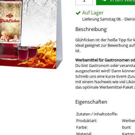
Auf Lager
Lieferung Samstag 08. - Diens
Beschreibung
Glühficken ist der heiße Tipp für 
ideal geeignet zur Bewerbung au
ist.
Werbemittel für Gastronomen ode
Du bist Gastronom oder veransta
ausgeschenkt wird? Dann können w
Schreib uns eine kurze Event-Zu
mit einem Nachweis wie viel Likö
das optimale Werbemittel-Paket
Eigenschaften
Eigenschaften des Produkts
Eigenschaft
Wert
Zutaten / Inhaltsstoffe:
Produktart:
Werbem
Farbe:
bunt
Material:
Karton