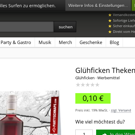
olles Surfen zu ermöglichen.
Weitere Infos & Einstellungen...
07392 96649-
Versandkosten
Sofortige Lief
Sicher einkauf
Direkt vom Her
Party & Gastro
Musik
Merch
Geschenke
Blog
Glühficken Theken
Glühficken · Werbemittel
★★★★★
0,10 €
Preis inkl. 19% MwSt. ·
zzgl. Versand
Wie viel möchtest du?
In den War