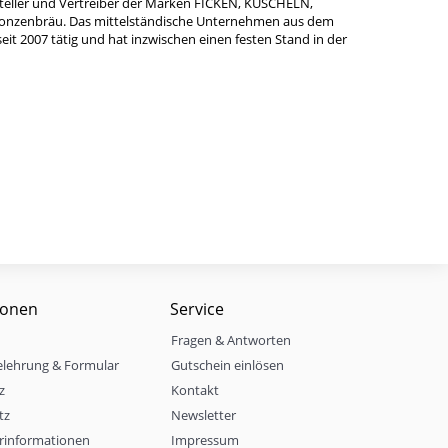
teller und Vertreiber der Marken FICKEN, KUSCHELN,
Bonzenbräu. Das mittelständische Unternehmen aus dem
it 2007 tätig und hat inzwischen einen festen Stand in der
ionen
Service
Fragen & Antworten
elehrung & Formular
Gutschein einlösen
z
Kontakt
tz
Newsletter
rinformationen
Impressum