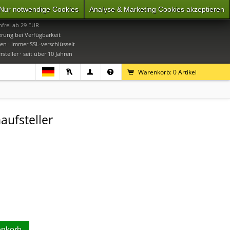
Nur notwendige Cookies
Analyse & Marketing Cookies akzeptieren
0
Mo-Do 9-16 Uhr, Fr 9-15 Uhr
frei ab 29 EUR
erung bei Verfügbarkeit
en · immer SSL-verschlüsselt
steller · seit über 10 Jahren
Warenkorb:
0
Artikel
aufsteller
enkorb