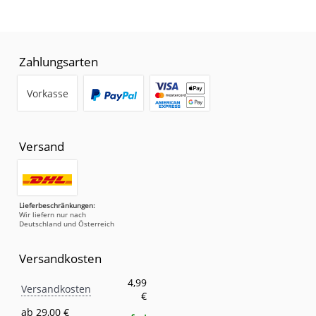
Zahlungsarten
Vorkasse
Versand
Lieferbeschränkungen:
Wir liefern nur nach
Deutschland und Österreich
Versandkosten
Versandkosten
Eigenschaft
Wert
4,99
Versandkosten
€
ab 29,00 €