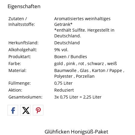
Eigenschaften
Eigenschaften des Produkts
Eigenschaft
Wert
Zutaten /
Aromatisiertes weinhaltiges
Inhaltsstoffe:
Getränk*
*enthält Sulfite. Hergestellt in
Deutschland.
Herkunftsland:
Deutschland
Alkoholgehalt:
9% vol.
Produktart:
Boxen / Bundles
Farbe:
gold , pink , rot , schwarz , weiß
Material:
Baumwolle , Glas , Karton / Pappe ,
Polyester , Porzellan
Füllmenge:
0,75 Liter
Aktion:
Reduziert
Gesamtvolumen:
3x 0,75 Liter = 2,25 Liter
Glühficken Honigsüß-Paket