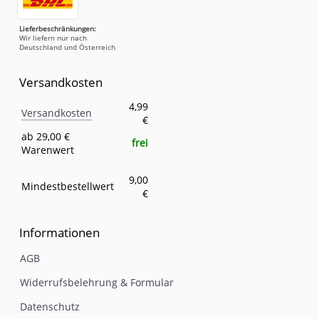
Lieferbeschränkungen:
Wir liefern nur nach
Deutschland und Österreich
Versandkosten
Versandkosten
Eigenschaft
Wert
4,99
Versandkosten
€
ab 29,00 €
frei
Warenwert
9,00
Mindestbestellwert
€
Informationen
AGB
Widerrufsbelehrung & Formular
Datenschutz